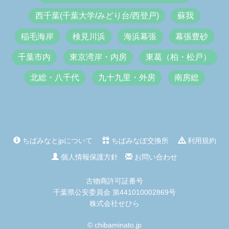
西千葉(千葉大学/みどり台/西登戸)
蘇我
稲毛海岸
検見川浜
海浜幕張
幕張豊砂
千葉市内
東京湾岸・内房
東葛（柏・松戸）
北総・八千代
九十九里・外房
南房総
ちばみなとjpについて
ちばみなぽ交換所
利用規約
個人情報保護方針
お問い合わせ
古物商許可証番号
千葉県公安委員会 第441010002869号
株式会社せひら
© chibaminato.jp