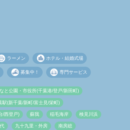
ラーメン
ホテル・結婚式場
募集中！
専門サービス
なと公園・市役所(千葉港/登戸/新田町)
葉駅(新千葉/新町/富士見/栄町)
/西登戸)
蘇我
稲毛海岸
検見川浜
代
九十九里・外房
南房総