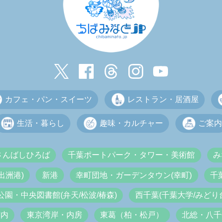
カフェ・パン・スイーツ
レストラン・居酒屋
生活・暮らし
趣味・カルチャー
ご案内
さんばしひろば
千葉ポートパーク・タワー・美術館
み
出洲港)
新港
幸町団地・ガーデンタウン(幸町)
千
公園・中央図書館(弁天/松波/椿森)
西千葉(千葉大学/みどり台
市内
東京湾岸・内房
東葛（柏・松戸）
北総・八千