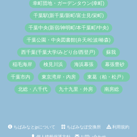
幸町団地・ガーデンタウン(幸町)
千葉駅(新千葉/新町/富士見/栄町)
千葉中央(新宿/神明町/本千葉町/中央)
千葉公園・中央図書館(弁天/松波/椿森)
西千葉(千葉大学/みどり台/西登戸)
蘇我
稲毛海岸
検見川浜
海浜幕張
幕張豊砂
千葉市内
東京湾岸・内房
東葛（柏・松戸）
北総・八千代
九十九里・外房
南房総
ちばみなとjpについて
ちばみなぽ交換所
利用規約
個人情報保護方針
お問い合わせ