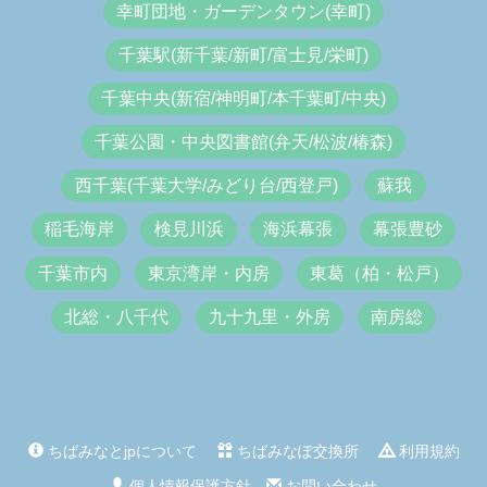
幸町団地・ガーデンタウン(幸町)
千葉駅(新千葉/新町/富士見/栄町)
千葉中央(新宿/神明町/本千葉町/中央)
千葉公園・中央図書館(弁天/松波/椿森)
西千葉(千葉大学/みどり台/西登戸)
蘇我
稲毛海岸
検見川浜
海浜幕張
幕張豊砂
千葉市内
東京湾岸・内房
東葛（柏・松戸）
北総・八千代
九十九里・外房
南房総
ちばみなとjpについて
ちばみなぽ交換所
利用規約
個人情報保護方針
お問い合わせ