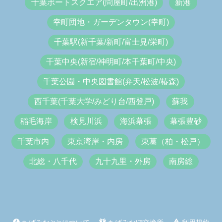
千葉ポートスクエア(問屋町/出洲港)
新港
幸町団地・ガーデンタウン(幸町)
千葉駅(新千葉/新町/富士見/栄町)
千葉中央(新宿/神明町/本千葉町/中央)
千葉公園・中央図書館(弁天/松波/椿森)
西千葉(千葉大学/みどり台/西登戸)
蘇我
稲毛海岸
検見川浜
海浜幕張
幕張豊砂
千葉市内
東京湾岸・内房
東葛（柏・松戸）
北総・八千代
九十九里・外房
南房総