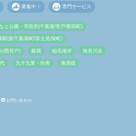
募集中！
専門サービス
なと公園・市役所(千葉港/登戸/新田町)
葉駅(新千葉/新町/富士見/栄町)
/西登戸)
蘇我
稲毛海岸
検見川浜
代
九十九里・外房
南房総
お問い合わせ