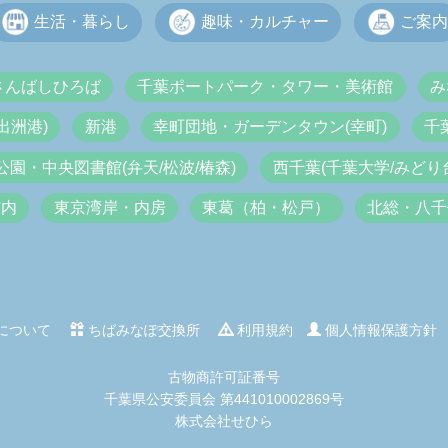
生活・暮らし
趣味・カルチャー
ご案内
さんばしひろば
千葉ポートパーク・タワー・美術館
み
出洲港)
新港
幸町団地・ガーデンタウン(幸町)
千
公園・中央図書館(弁天/松波/椿森)
西千葉(千葉大学/みどり台
市内
東京湾岸・内房
東葛（柏・松戸）
北総・八千
について
ちばみなぽ交換所
利用規約
個人情報保護方針
古物商許可証番号
千葉県公安委員会 第441010002869号
株式会社せひら