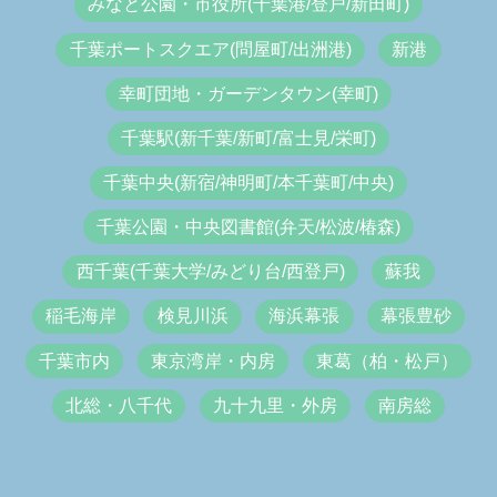
みなと公園・市役所(千葉港/登戸/新田町)
千葉ポートスクエア(問屋町/出洲港)
新港
幸町団地・ガーデンタウン(幸町)
千葉駅(新千葉/新町/富士見/栄町)
千葉中央(新宿/神明町/本千葉町/中央)
千葉公園・中央図書館(弁天/松波/椿森)
西千葉(千葉大学/みどり台/西登戸)
蘇我
稲毛海岸
検見川浜
海浜幕張
幕張豊砂
千葉市内
東京湾岸・内房
東葛（柏・松戸）
北総・八千代
九十九里・外房
南房総