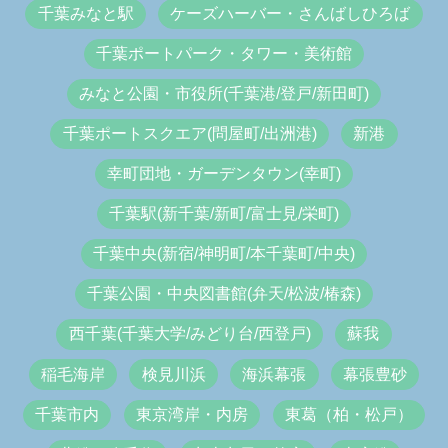
千葉みなと駅
ケーズハーバー・さんばしひろば
千葉ポートパーク・タワー・美術館
みなと公園・市役所(千葉港/登戸/新田町)
千葉ポートスクエア(問屋町/出洲港)
新港
幸町団地・ガーデンタウン(幸町)
千葉駅(新千葉/新町/富士見/栄町)
千葉中央(新宿/神明町/本千葉町/中央)
千葉公園・中央図書館(弁天/松波/椿森)
西千葉(千葉大学/みどり台/西登戸)
蘇我
稲毛海岸
検見川浜
海浜幕張
幕張豊砂
千葉市内
東京湾岸・内房
東葛（柏・松戸）