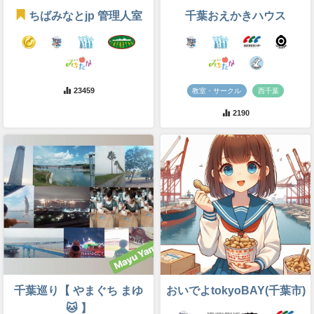
ちばみなとjp 管理人室
千葉おえかきハウス
23459
教室・サークル
西千葉
2190
千葉巡り【 やまぐち まゆ
おいでよtokyoBAY(千葉市)
🐱 】