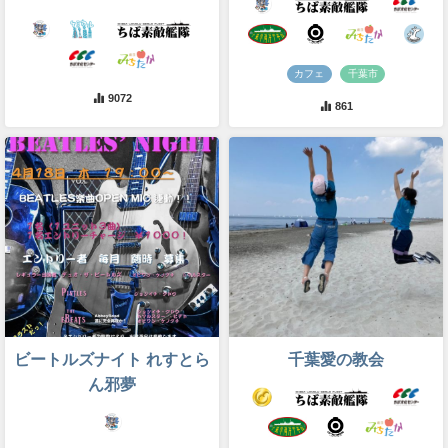
カフェ
千葉市
9072
861
ビートルズナイト れすとら
千葉愛の教会
ん邪夢