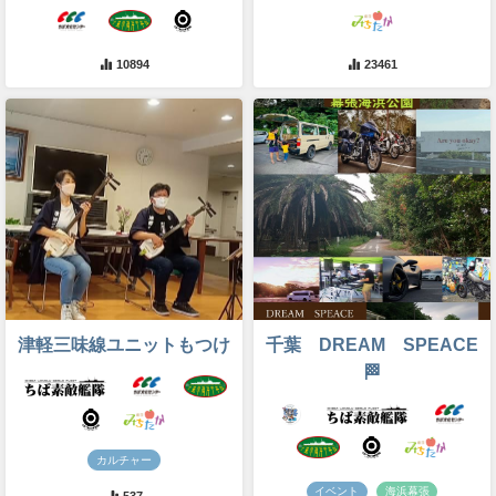
10894
23461
津軽三味線ユニットもつけ
千葉 DREAM SPEACE
🏁
カルチャー
イベント
海浜幕張
537