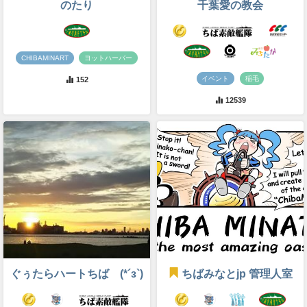
のたり
千葉愛の教会
CHIBAMINART
ヨットハーバー
イベント
稲毛
152
12539
ぐぅたらハートちば (*´з`)
ちばみなとjp 管理人室