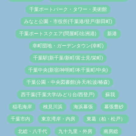
千葉ポートパーク・タワー・美術館
みなと公園・市役所(千葉港/登戸/新田町)
千葉ポートスクエア(問屋町/出洲港)
新港
幸町団地・ガーデンタウン(幸町)
千葉駅(新千葉/新町/富士見/栄町)
千葉中央(新宿/神明町/本千葉町/中央)
千葉公園・中央図書館(弁天/松波/椿森)
西千葉(千葉大学/みどり台/西登戸)
蘇我
稲毛海岸
検見川浜
海浜幕張
幕張豊砂
千葉市内
東京湾岸・内房
東葛（柏・松戸）
北総・八千代
九十九里・外房
南房総