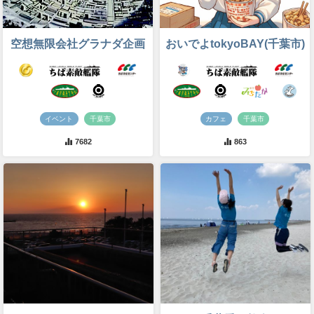
空想無限会社グラナダ企画
おいでよtokyoBAY(千葉市)
イベント
千葉市
カフェ
千葉市
7682
863