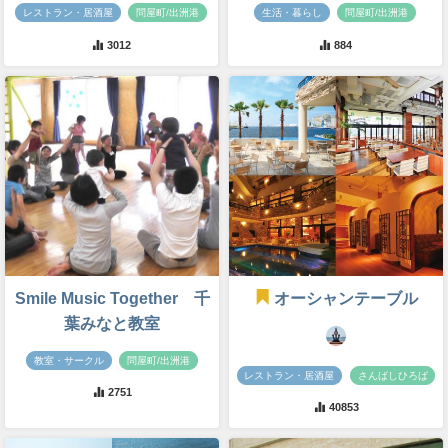
レストラン・居酒屋
問屋町/出洲港
生活・暮らし
問屋町/出洲港
3012
884
Smile Music Together 千
オーシャンテーブル
葉みなと教室
教室・サークル
問屋町/出洲港
レストラン・居酒屋
さんばしひろば
2751
40853