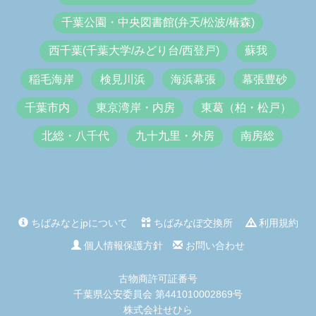
千葉公園・中央図書館(弁天/松波/椿森)
西千葉(千葉大学/みどり台/西登戸)
蘇我
稲毛海岸
検見川浜
海浜幕張
幕張豊砂
千葉市内
東京湾岸・内房
東葛（柏・松戸）
北総・八千代
九十九里・外房
南房総
ちばみなとjpについて
ちばみなぽ交換所
利用規約
個人情報保護方針
お問い合わせ
古物商許可証番号
千葉県公安委員会 第441010002869号
株式会社せひら