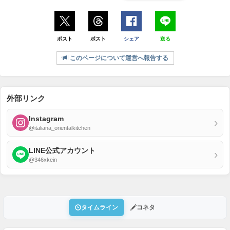
ポスト
ポスト
シェア
送る
このページについて運営へ報告する
外部リンク
Instagram
›
@italiana_orientalkitchen
LINE公式アカウント
›
@346xkein
タイムライン
コネタ