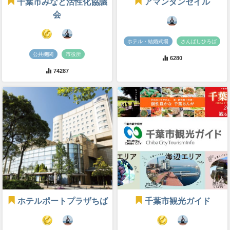
千葉市みなと活性化協議
アマンダンセイル
会
ホテル・結婚式場
さんばしひろば
公共機関
市役所
6280
74287
ホテルポートプラザちば
千葉市観光ガイド