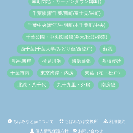
幸町団地・ガーデンタウン(幸町)
千葉駅(新千葉/新町/富士見/栄町)
千葉中央(新宿/神明町/本千葉町/中央)
千葉公園・中央図書館(弁天/松波/椿森)
西千葉(千葉大学/みどり台/西登戸)
蘇我
稲毛海岸
検見川浜
海浜幕張
幕張豊砂
千葉市内
東京湾岸・内房
東葛（柏・松戸）
北総・八千代
九十九里・外房
南房総
ちばみなとjpについて
ちばみなぽ交換所
利用規約
個人情報保護方針
お問い合わせ