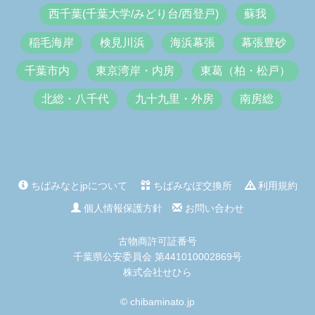
西千葉(千葉大学/みどり台/西登戸)
蘇我
稲毛海岸
検見川浜
海浜幕張
幕張豊砂
千葉市内
東京湾岸・内房
東葛（柏・松戸）
北総・八千代
九十九里・外房
南房総
ちばみなとjpについて
ちばみなぽ交換所
利用規約
個人情報保護方針
お問い合わせ
古物商許可証番号
千葉県公安委員会 第441010002869号
株式会社せひら
© chibaminato.jp