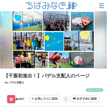
【千葉初進出！】パデル支配人のページ
by パデル支配人
浜野/おゆみ野/誉田
おすすめに追加
5657
2