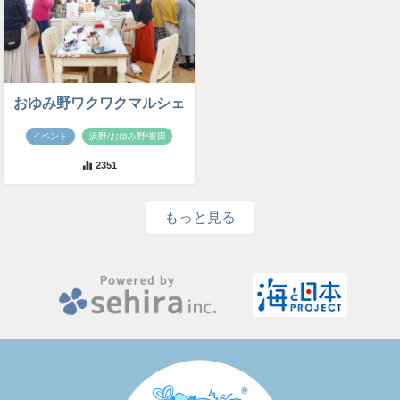
おゆみ野ワクワクマルシェ
イベント
浜野/おゆみ野/誉田
2351
もっと見る