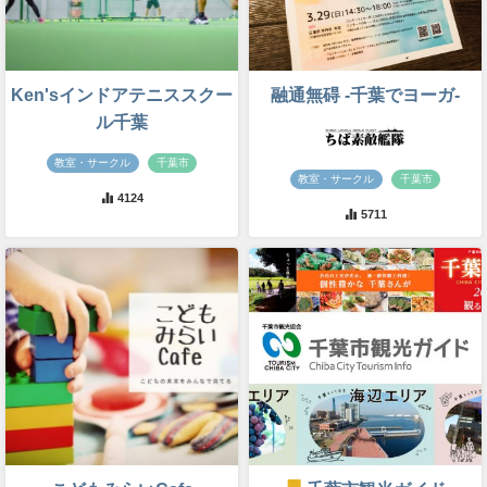
Ken'sインドアテニススクー
融通無碍 -千葉でヨーガ-
ル千葉
教室・サークル
千葉市
教室・サークル
千葉市
4124
5711