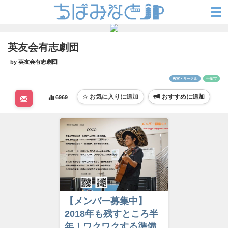
英友会有志劇団
by 英友会有志劇団
教室・サークル
千葉市
おすすめに追加
6969
【メンバー募集中】
2018年も残すところ半
年！ワクワクする準備