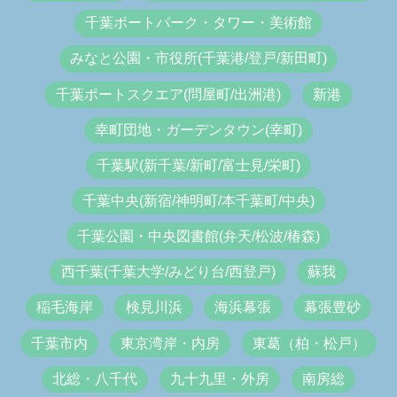
千葉ポートパーク・タワー・美術館
みなと公園・市役所(千葉港/登戸/新田町)
千葉ポートスクエア(問屋町/出洲港)
新港
幸町団地・ガーデンタウン(幸町)
千葉駅(新千葉/新町/富士見/栄町)
千葉中央(新宿/神明町/本千葉町/中央)
千葉公園・中央図書館(弁天/松波/椿森)
西千葉(千葉大学/みどり台/西登戸)
蘇我
稲毛海岸
検見川浜
海浜幕張
幕張豊砂
千葉市内
東京湾岸・内房
東葛（柏・松戸）
北総・八千代
九十九里・外房
南房総