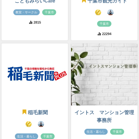
こどもみらいCafe
千葉市観光ガイド
教室・サークル
千葉市
2815
千葉市
22294
稲毛新聞
イントス マンション管理
事務所
生活・暮らし
千葉市
生活・暮らし
千葉市