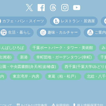
カフェ・パン・スイーツ
レストラン・居酒屋
生活・暮らし
趣味・カルチャー
ご案内
さんばしひろば
千葉ポートパーク・タワー・美術館
み
出洲港)
新港
幸町団地・ガーデンタウン(幸町)
千
公園・中央図書館(弁天/松波/椿森)
西千葉(千葉大学/みどり台
市内
東京湾岸・内房
東葛（柏・松戸）
北総・八千
について
ちばみなぽ交換所
利用規約
個人情報保護方針