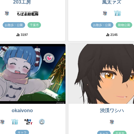
203工房
風太ァズ
お散歩・公園
千葉市
お散歩・公園
動物公園
3197
2145
okaivono
渋渓ワシハ
キャラ
キャラ
千葉市