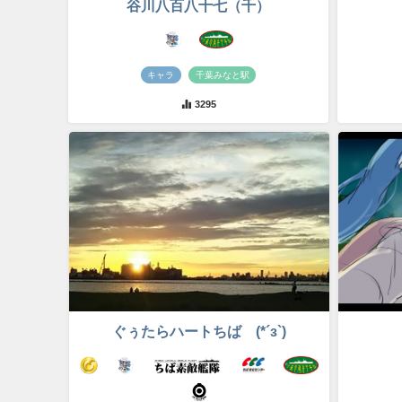
谷川八百八十七（千）
キャラ
千葉みなと駅
3295
ぐぅたらハートちば (*´з`)