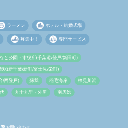
ラーメン
ホテル・結婚式場
募集中！
専門サービス
なと公園・市役所(千葉港/登戸/新田町)
葉駅(新千葉/新町/富士見/栄町)
/西登戸)
蘇我
稲毛海岸
検見川浜
代
九十九里・外房
南房総
お問い合わせ