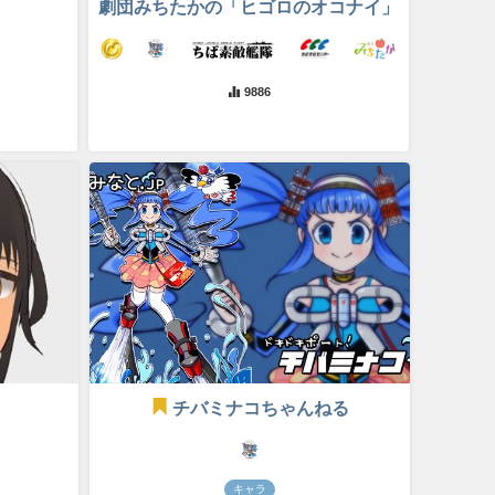
劇団みちたかの「ヒゴロのオコナイ」
9886
チバミナコちゃんねる
キャラ