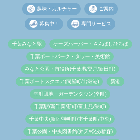
趣味・カルチャー
ご案内
募集中！
専門サービス
千葉みなと駅
ケーズハーバー・さんばしひろば
千葉ポートパーク・タワー・美術館
みなと公園・市役所(千葉港/登戸/新田町)
千葉ポートスクエア(問屋町/出洲港)
新港
幸町団地・ガーデンタウン(幸町)
千葉駅(新千葉/新町/富士見/栄町)
千葉中央(新宿/神明町/本千葉町/中央)
千葉公園・中央図書館(弁天/松波/椿森)