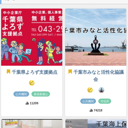
千葉県よろず支援拠点
千葉市みなと活性化協議
会
公共機関
幕張新都心
公共機関
市役所
11209
74218