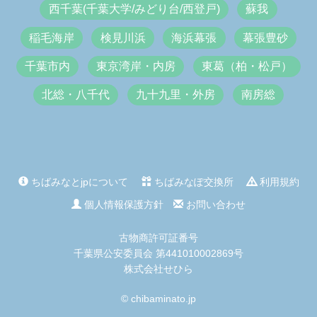
西千葉(千葉大学/みどり台/西登戸)
蘇我
稲毛海岸
検見川浜
海浜幕張
幕張豊砂
千葉市内
東京湾岸・内房
東葛（柏・松戸）
北総・八千代
九十九里・外房
南房総
ちばみなとjpについて
ちばみなぽ交換所
利用規約
個人情報保護方針
お問い合わせ
古物商許可証番号
千葉県公安委員会 第441010002869号
株式会社せひら
© chibaminato.jp