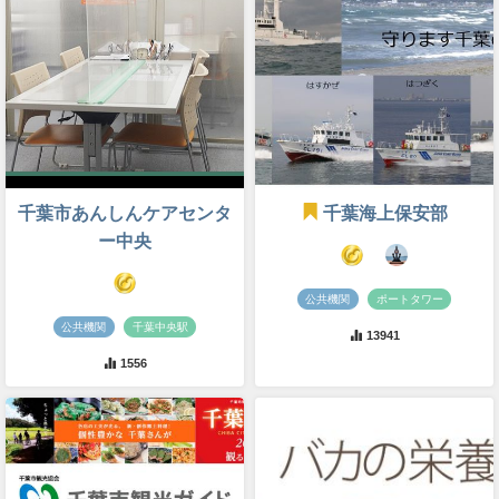
千葉市あんしんケアセンタ
千葉海上保安部
ー中央
公共機関
ポートタワー
公共機関
千葉中央駅
13941
1556