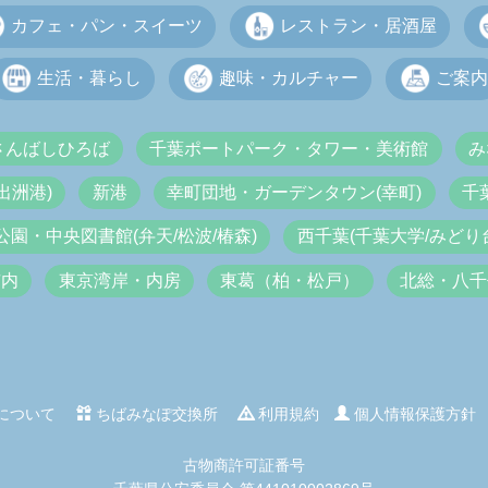
カフェ・パン・スイーツ
レストラン・居酒屋
生活・暮らし
趣味・カルチャー
ご案内
さんばしひろば
千葉ポートパーク・タワー・美術館
み
出洲港)
新港
幸町団地・ガーデンタウン(幸町)
千
公園・中央図書館(弁天/松波/椿森)
西千葉(千葉大学/みどり台
市内
東京湾岸・内房
東葛（柏・松戸）
北総・八千
について
ちばみなぽ交換所
利用規約
個人情報保護方針
古物商許可証番号