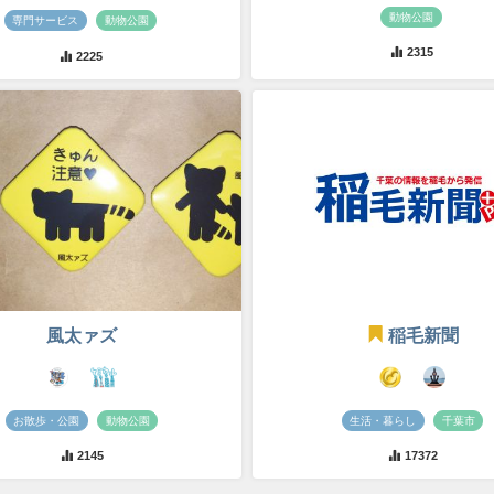
動物公園
専門サービス
動物公園
2315
2225
風太ァズ
稲毛新聞
お散歩・公園
動物公園
生活・暮らし
千葉市
2145
17372