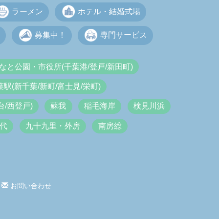
ラーメン
ホテル・結婚式場
募集中！
専門サービス
なと公園・市役所(千葉港/登戸/新田町)
葉駅(新千葉/新町/富士見/栄町)
/西登戸)
蘇我
稲毛海岸
検見川浜
代
九十九里・外房
南房総
お問い合わせ