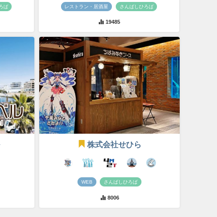
ろば
レストラン・居酒屋
さんばしひろば
19485
株式会社せひら
WEB
さんばしひろば
8006