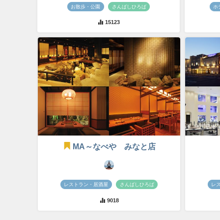
お散歩・公園
さんばしひろば
ホ
15123
MA～なべや みなと店
レストラン・居酒屋
さんばしひろば
レ
9018