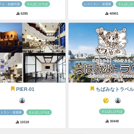
テル・結婚式場
さんばしひろば
レストラン・居酒屋
さんばしひ
6285
40901
PIER-01
ちばみなトラベル
さんばしひろば
ストラン・居酒屋
さんばしひろば
30448
10318