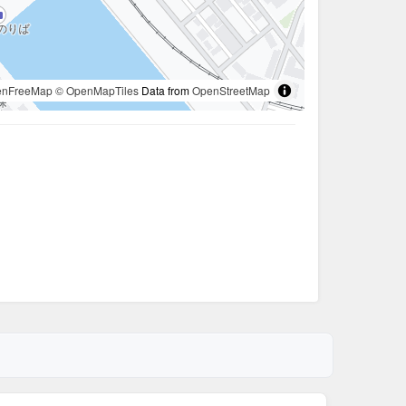
enFreeMap
© OpenMapTiles
Data from
OpenStreetMap