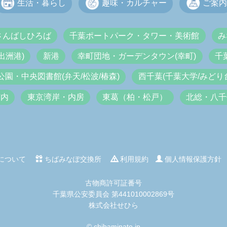
生活・暮らし
趣味・カルチャー
ご案内
さんばしひろば
千葉ポートパーク・タワー・美術館
み
出洲港)
新港
幸町団地・ガーデンタウン(幸町)
千
公園・中央図書館(弁天/松波/椿森)
西千葉(千葉大学/みどり台
市内
東京湾岸・内房
東葛（柏・松戸）
北総・八千
について
ちばみなぽ交換所
利用規約
個人情報保護方針
古物商許可証番号
千葉県公安委員会 第441010002869号
株式会社せひら
© chibaminato.jp