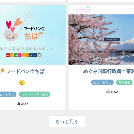
フードバンクちば
めぐみ国際行政書士事
生活・暮らし
幕張豊砂
1062
活・暮らし
ハーバーシティ蘇我
3377
もっと見る