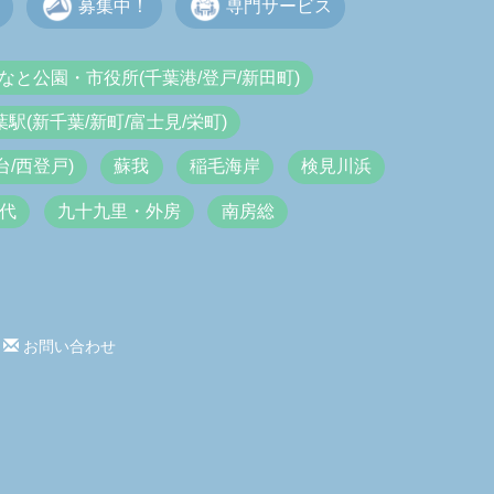
募集中！
専門サービス
なと公園・市役所(千葉港/登戸/新田町)
葉駅(新千葉/新町/富士見/栄町)
/西登戸)
蘇我
稲毛海岸
検見川浜
代
九十九里・外房
南房総
お問い合わせ