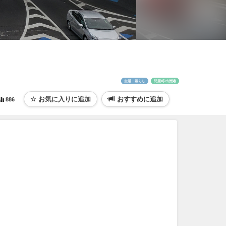
生活・暮らし
問屋町/出洲港
おすすめに追加
886