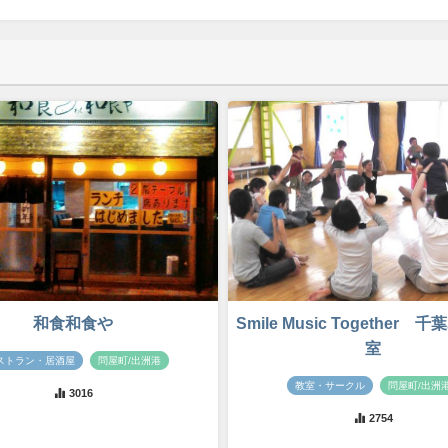
和食和食や
Smile Music Together
室
ストラン・居酒屋
問屋町/出洲港
教室・サークル
問屋町/出洲
3016
2754