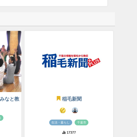
 千葉みなと教
稲毛新聞
港
生活・暮らし
千葉市
17377