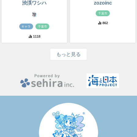
渋渓ワシハ
zozoinc
千葉市
862
キャラ
千葉市
1118
もっと見る