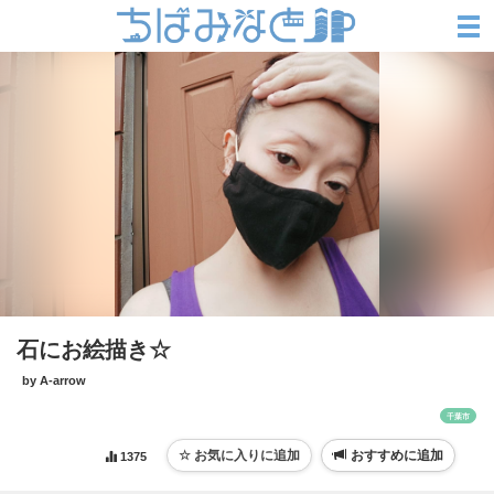
石にお絵描き☆
by A-arrow
千葉市
おすすめに追加
1375