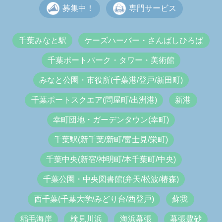
募集中！
専門サービス
千葉みなと駅
ケーズハーバー・さんばしひろば
千葉ポートパーク・タワー・美術館
みなと公園・市役所(千葉港/登戸/新田町)
千葉ポートスクエア(問屋町/出洲港)
新港
幸町団地・ガーデンタウン(幸町)
千葉駅(新千葉/新町/富士見/栄町)
千葉中央(新宿/神明町/本千葉町/中央)
千葉公園・中央図書館(弁天/松波/椿森)
西千葉(千葉大学/みどり台/西登戸)
蘇我
稲毛海岸
検見川浜
海浜幕張
幕張豊砂