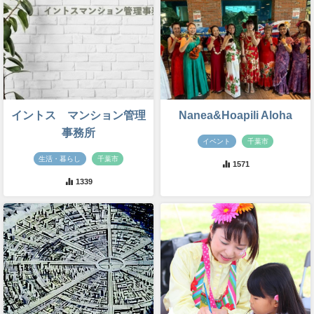
イントス マンション管理
Nanea&Hoapili Aloha
事務所
イベント
千葉市
生活・暮らし
千葉市
1571
1339