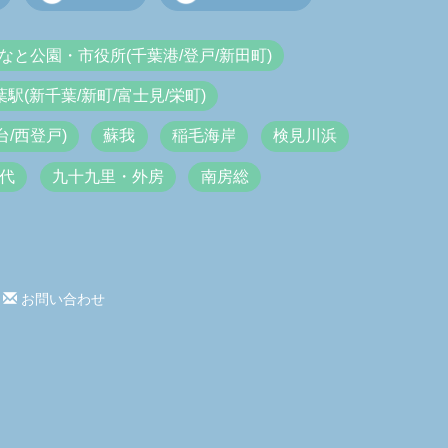
なと公園・市役所(千葉港/登戸/新田町)
葉駅(新千葉/新町/富士見/栄町)
/西登戸)
蘇我
稲毛海岸
検見川浜
代
九十九里・外房
南房総
お問い合わせ