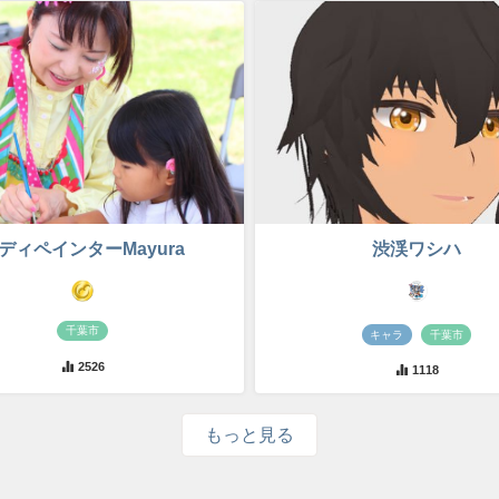
ディペインターMayura
渋渓ワシハ
千葉市
キャラ
千葉市
2526
1118
もっと見る