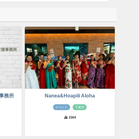
事務所
Nanea&Hoapili Aloha
イベント
千葉市
1564