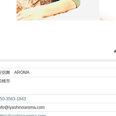
安侶舞 AROMA
船橋市
50-3563-1843
nfo@iyashinoaroma.com
ttps://iyashinoaroma.com