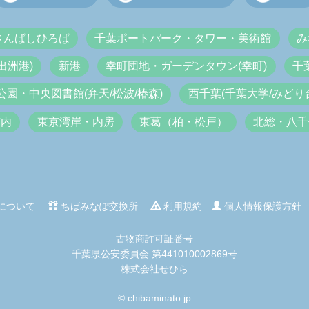
さんばしひろば
千葉ポートパーク・タワー・美術館
み
出洲港)
新港
幸町団地・ガーデンタウン(幸町)
千
公園・中央図書館(弁天/松波/椿森)
西千葉(千葉大学/みどり台
市内
東京湾岸・内房
東葛（柏・松戸）
北総・八千
について
ちばみなぽ交換所
利用規約
個人情報保護方針
古物商許可証番号
千葉県公安委員会 第441010002869号
株式会社せひら
© chibaminato.jp