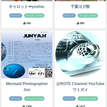
キャロット🥕yoshie.
千葉ヨガ祭
イベント
さんばしひろば
イベント
さんばしひろば
560
885
Mermaid Photographer
@ROTE Channel YouTube
Jun
ウミガメ
イベント
さんばしひろば
イベント
さんばしひろば
1306
1477