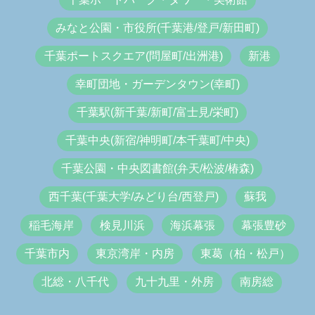
みなと公園・市役所(千葉港/登戸/新田町)
千葉ポートスクエア(問屋町/出洲港)
新港
幸町団地・ガーデンタウン(幸町)
千葉駅(新千葉/新町/富士見/栄町)
千葉中央(新宿/神明町/本千葉町/中央)
千葉公園・中央図書館(弁天/松波/椿森)
西千葉(千葉大学/みどり台/西登戸)
蘇我
稲毛海岸
検見川浜
海浜幕張
幕張豊砂
千葉市内
東京湾岸・内房
東葛（柏・松戸）
北総・八千代
九十九里・外房
南房総