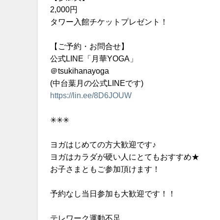
2,000円
タワー入館チケットプレゼント！
【ご予約・お問合せ】
公式LINE「月華YOGA」
＠tsukihanayoga
(中台葉月の公式LINEです)
https://lin.ee/8D6JOUW
✳︎✳︎✳︎
ヨガはじめての方大歓迎です♪
ヨガはカラダが硬い人にとてもおすすめ★
お子さまともご参加頂けます！
予約なし当日参加も大歓迎です！！
テレワーク運動不足