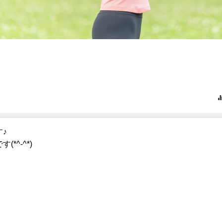
♪
^-^*)