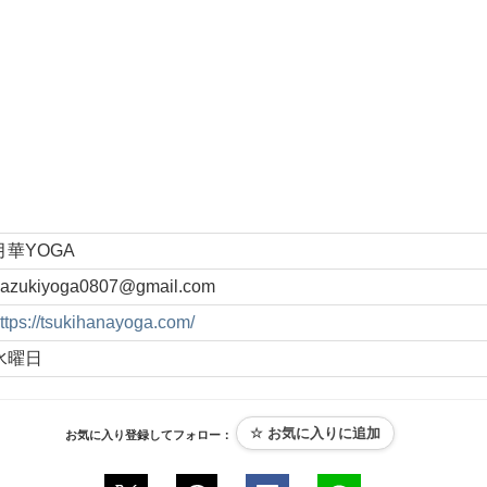
月華YOGA
azukiyoga0807@gmail.com
ttps://tsukihanayoga.com/
水曜日
お気に入り登録してフォロー：