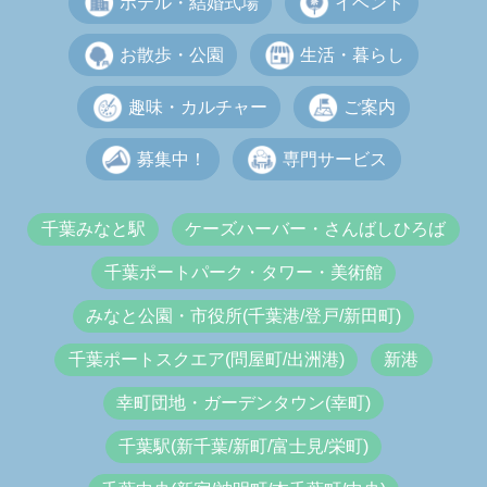
ホテル・結婚式場
イベント
お散歩・公園
生活・暮らし
趣味・カルチャー
ご案内
募集中！
専門サービス
千葉みなと駅
ケーズハーバー・さんばしひろば
千葉ポートパーク・タワー・美術館
みなと公園・市役所(千葉港/登戸/新田町)
千葉ポートスクエア(問屋町/出洲港)
新港
幸町団地・ガーデンタウン(幸町)
千葉駅(新千葉/新町/富士見/栄町)