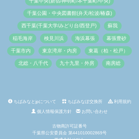
千葉中央(新宿/神明町/本千葉町/中央)
千葉公園・中央図書館(弁天/松波/椿森)
西千葉(千葉大学/みどり台/西登戸)
蘇我
稲毛海岸
検見川浜
海浜幕張
幕張豊砂
千葉市内
東京湾岸・内房
東葛（柏・松戸）
北総・八千代
九十九里・外房
南房総
ちばみなとjpについて
ちばみなぽ交換所
利用規約
個人情報保護方針
お問い合わせ
古物商許可証番号
千葉県公安委員会 第441010002869号