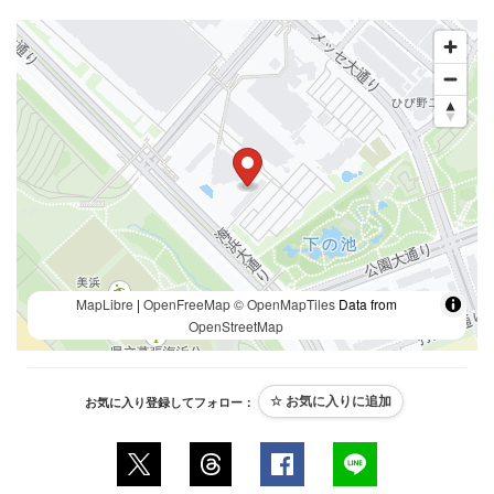
MapLibre
|
OpenFreeMap
© OpenMapTiles
Data from
OpenStreetMap
お気に入り登録してフォロー：