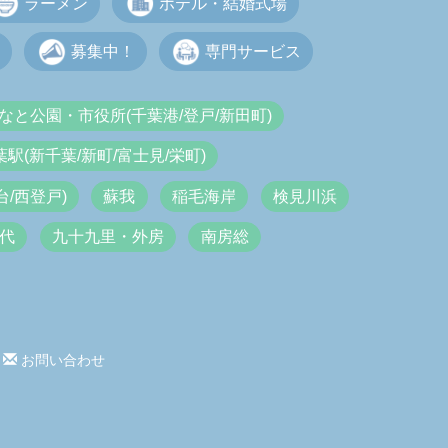
ラーメン
ホテル・結婚式場
募集中！
専門サービス
なと公園・市役所(千葉港/登戸/新田町)
葉駅(新千葉/新町/富士見/栄町)
/西登戸)
蘇我
稲毛海岸
検見川浜
代
九十九里・外房
南房総
お問い合わせ