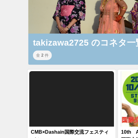
takizawa2725 のコネタ
全
2
件
CMB×Dashain国際交流フェスティ
10th 