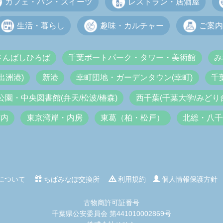
カフェ・パン・スイーツ
レストラン・居酒屋
生活・暮らし
趣味・カルチャー
ご案内
さんばしひろば
千葉ポートパーク・タワー・美術館
み
出洲港)
新港
幸町団地・ガーデンタウン(幸町)
千
公園・中央図書館(弁天/松波/椿森)
西千葉(千葉大学/みどり台
市内
東京湾岸・内房
東葛（柏・松戸）
北総・八千
について
ちばみなぽ交換所
利用規約
個人情報保護方針
古物商許可証番号
千葉県公安委員会 第441010002869号