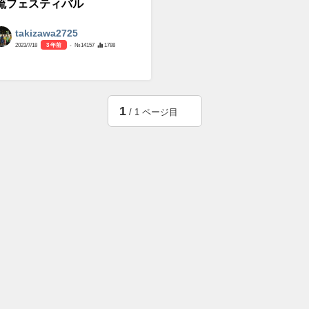
流フェスティバル
takizawa2725
2023/7/18
3 年前
- №14157
1788
1
/ 1 ページ目