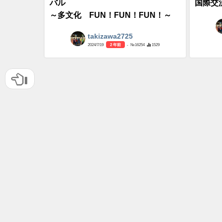
バル
国際交
～多文化 FUN！FUN！FUN！～
takizawa2725
2024/7/19
2 年前
- №16254
1529