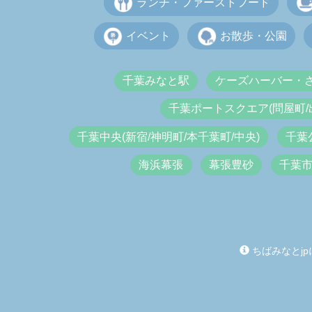
ランチ・ファーストフード
イベント
お散歩・公園
千葉みなと駅
ケーズハーバー・
千葉ポートスクエア(問屋町/
千葉中央(新宿/神明町/本千葉町/中央)
千葉
海浜幕張
幕張豊砂
千葉
ちばみなとjp