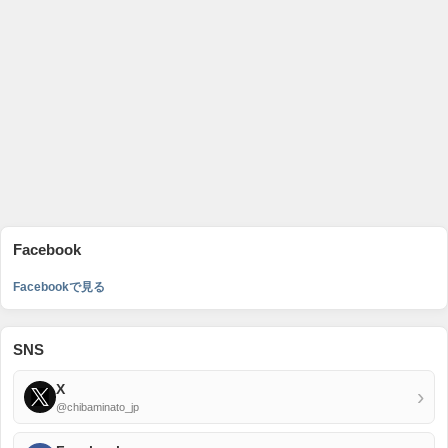
Facebook
Facebookで見る
SNS
X
›
@chibaminato_jp