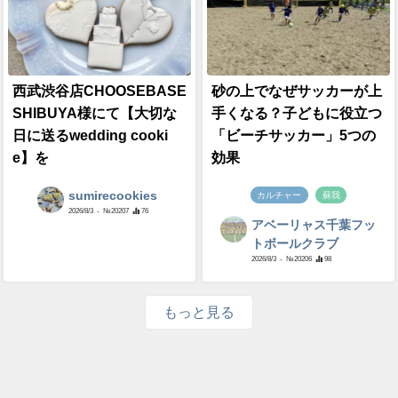
西武渋谷店CHOOSEBASE
砂の上でなぜサッカーが上
SHIBUYA様にて【大切な
手くなる？子どもに役立つ
日に送るwedding cooki
「ビーチサッカー」5つの
e】を
効果
sumirecookies
カルチャー
蘇我
2026/8/3
- №20207
76
アベーリャス千葉フッ
トボールクラブ
2026/8/3
- №20206
98
もっと見る