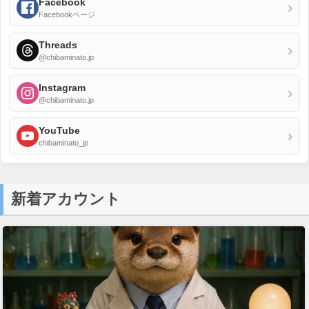
Facebook
›
Facebookページ
Threads
›
@chibaminato.jp
Instagram
›
@chibaminato.jp
YouTube
›
chibaminato_jp
新着アカウント