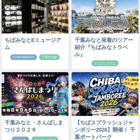
ちばみなとEミュージア
千葉みなと発着のツアー
ム
紹介『ちばみなトラベ
ル』
CHIBAMINART
千葉中央駅
さんばしひろば
千葉みなと・さんばしま
【ちばスプラッシュジャ
つり２０２６
ンボリー2026】開催！ 千
葉ポートパーク
イベント
さんばしひろば