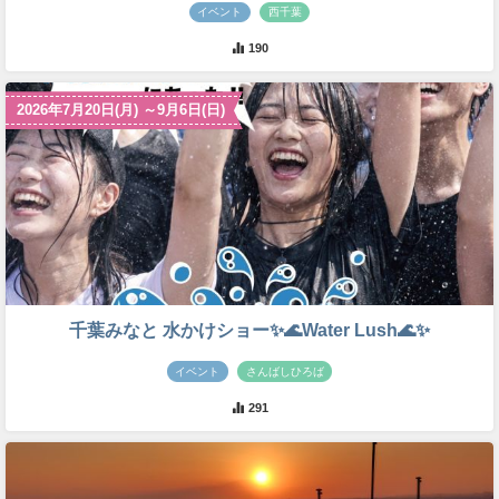
イベント
西千葉
190
2026年7月20日(月) ～9月6日(日)
千葉みなと 水かけショー✨🌊Water Lush🌊✨
イベント
さんばしひろば
291