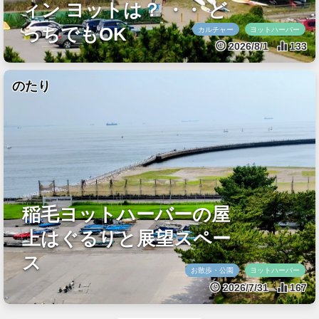
ィン ヨットは？ ・・ ど
っちでもOK
カルチャー
ヨットハーバー
2026/8/1
133
のたり
稲毛ヨットハーバーの屋
上はぐるりと展望スペー
ス
お散歩・公園
ヨットハーバー
2026/7/31
167