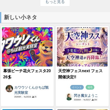
もっと見る
新しい小ネタ
幕張ビーチ花火フェスタ20
天空神フェスnext フェス
26🏄
開催決定‼️
カワウソくん@ちば観
イベント
稲毛
光実験室
閃き魔女ようこ
2026/8/5
- №20218
25
2026/8/4
- №20217
264