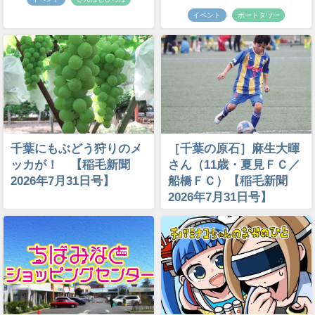
イベント
ポートタワー
千葉にもぶどう狩りのメ
［千葉の原石］麻生大暉
ッカが！ 【稲毛新聞
さん（11歳・夏見ＦＣ／
2026年7月31日号】
船橋ＦＣ）【稲毛新聞
2026年7月31日号】