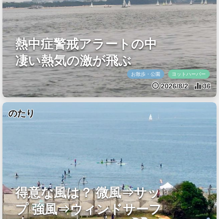
熱中症警戒アラートの中
凄い熱気の激が飛ぶ
お散歩・公園
ヨットハーバー
2026/8/2
36
のたり
得意な風は？ 微風⇒サッ
プ 強風⇒ウィンドサーフ