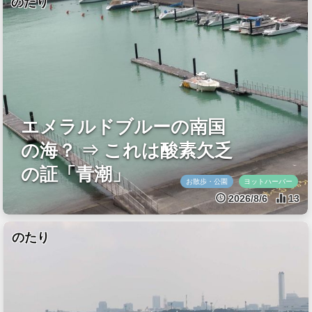
のたり
エメラルドブルーの南国
の海？ ⇒ これは酸素欠乏
の証「青潮」
お散歩・公園
ヨットハーバー
2026/8/6
13
のたり