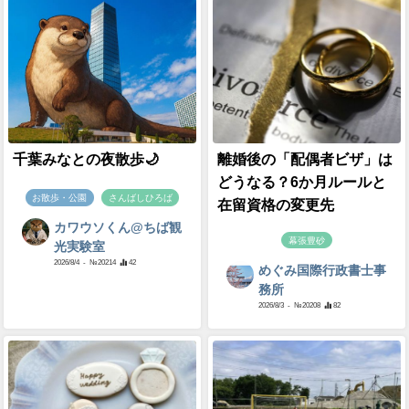
千葉みなとの夜散歩🌙
離婚後の「配偶者ビザ」は
どうなる？6か月ルールと
お散歩・公園
さんばしひろば
在留資格の変更先
カワウソくん@ちば観
幕張豊砂
光実験室
2026/8/4
- №20214
42
めぐみ国際行政書士事
務所
2026/8/3
- №20208
82