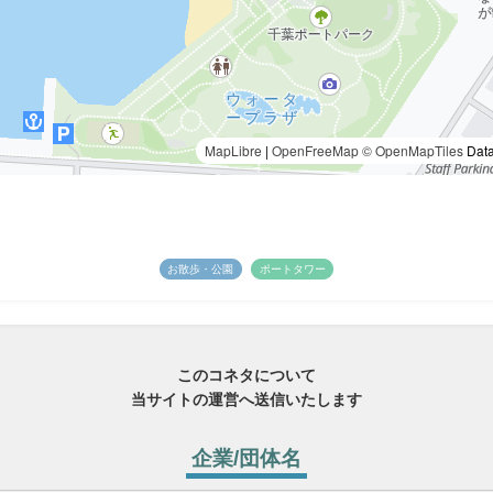
MapLibre
|
OpenFreeMap
© OpenMapTiles
Data
お散歩・公園
ポートタワー
このコネタについて
当サイトの運営へ送信いたします
企業/団体名