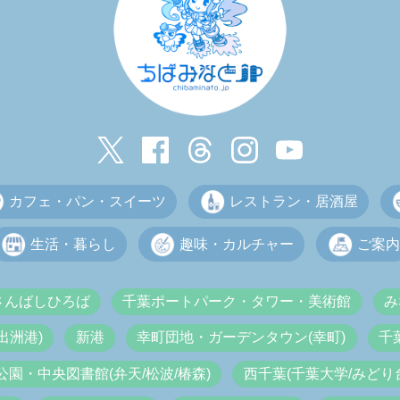
カフェ・パン・スイーツ
レストラン・居酒屋
生活・暮らし
趣味・カルチャー
ご案内
さんばしひろば
千葉ポートパーク・タワー・美術館
み
出洲港)
新港
幸町団地・ガーデンタウン(幸町)
千
公園・中央図書館(弁天/松波/椿森)
西千葉(千葉大学/みどり台