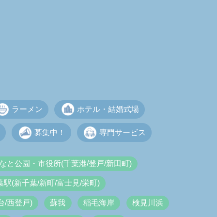
ラーメン
ホテル・結婚式場
募集中！
専門サービス
なと公園・市役所(千葉港/登戸/新田町)
葉駅(新千葉/新町/富士見/栄町)
/西登戸)
蘇我
稲毛海岸
検見川浜