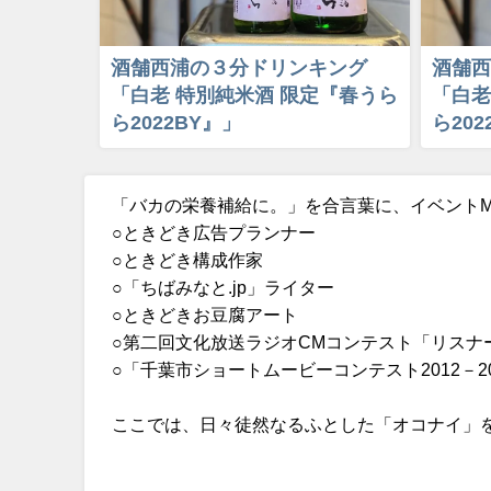
酒舗西浦の３分ドリンキング
酒舗西
「白老 特別純米酒 限定『春うら
「白老
ら2022BY』」
ら202
「バカの栄養補給に。」を合言葉に、イベント
○ときどき広告プランナー
○ときどき構成作家
○「ちばみなと.jp」ライター
○ときどきお豆腐アート
○第二回文化放送ラジオCMコンテスト「リスナ
○「千葉市ショートムービーコンテスト2012－2
ここでは、日々徒然なるふとした「オコナイ」