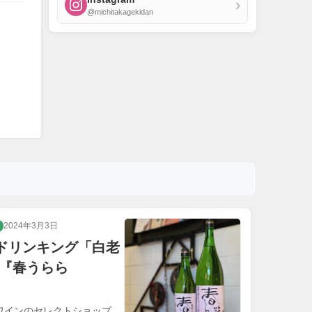
›
@michitakagekidan