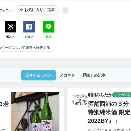
フォロー：
4
ポスト
シェア
送る
のページについて運営へ報告する
タイムライン
コネタ
まとめ記事