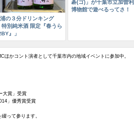
碁(ゴ)」が千葉市立加曽
博物館で遊べるってさ！
浦の３分ドリンキング
 特別純米酒 限定『春うら
2BY』」
MCほかコント演者として千葉市内の地域イベントに参加中。
ー大賞」受賞
014」優秀賞受賞
を綴って参ります。