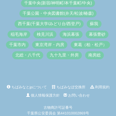
千葉中央(新宿/神明町/本千葉町/中央)
千葉公園・中央図書館(弁天/松波/椿森)
西千葉(千葉大学/みどり台/西登戸)
蘇我
稲毛海岸
検見川浜
海浜幕張
幕張豊砂
千葉市内
東京湾岸・内房
東葛（柏・松戸）
北総・八千代
九十九里・外房
南房総
ちばみなとjpについて
ちばみなぽ交換所
利用規約
個人情報保護方針
お問い合わせ
古物商許可証番号
千葉県公安委員会 第441010002869号