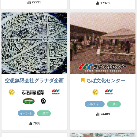
22291
17378
空想無限会社グラナダ企画
ちば文化センター
カルチャー
千葉市
イベント
千葉市
24489
7685