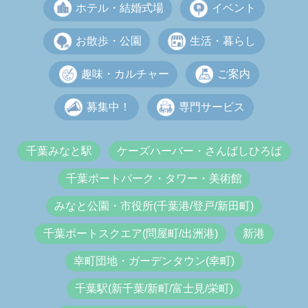
ホテル・結婚式場
イベント
お散歩・公園
生活・暮らし
趣味・カルチャー
ご案内
募集中！
専門サービス
千葉みなと駅
ケーズハーバー・さんばしひろば
千葉ポートパーク・タワー・美術館
みなと公園・市役所(千葉港/登戸/新田町)
千葉ポートスクエア(問屋町/出洲港)
新港
幸町団地・ガーデンタウン(幸町)
千葉駅(新千葉/新町/富士見/栄町)