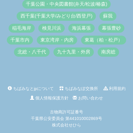
千葉公園・中央図書館(弁天/松波/椿森)
西千葉(千葉大学/みどり台/西登戸)
蘇我
稲毛海岸
検見川浜
海浜幕張
幕張豊砂
千葉市内
東京湾岸・内房
東葛（柏・松戸）
北総・八千代
九十九里・外房
南房総
ちばみなとjpについて
ちばみなぽ交換所
利用規約
個人情報保護方針
お問い合わせ
古物商許可証番号
千葉県公安委員会 第441010002869号
株式会社せひら