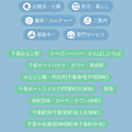
お散歩・公園
生活・暮らし
趣味・カルチャー
ご案内
募集中！
専門サービス
千葉みなと駅
ケーズハーバー・さんばしひろば
千葉ポートパーク・タワー・美術館
みなと公園・市役所(千葉港/登戸/新田町)
千葉ポートスクエア(問屋町/出洲港)
新港
幸町団地・ガーデンタウン(幸町)
千葉駅(新千葉/新町/富士見/栄町)
千葉中央(新宿/神明町/本千葉町/中央)