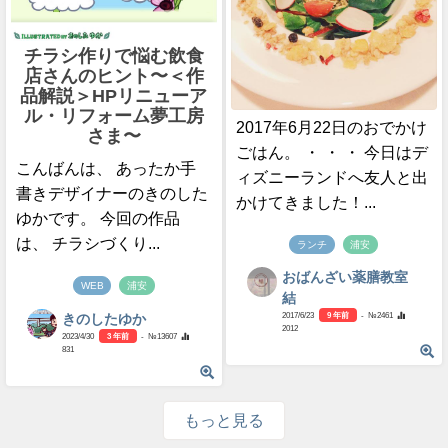
チラシ作りで悩む飲食
店さんのヒント〜＜作
品解説＞HPリニューア
ル・リフォーム夢工房
2017年6月22日のおでかけ
さま〜
ごはん。 ・ ・ ・ 今日はデ
こんばんは、 あったか手
ィズニーランドへ友人と出
書きデザイナーのきのした
かけてきました！...
ゆかです。 今回の作品
は、 チラシづくり...
ランチ
浦安
おばんざい薬膳教室
WEB
浦安
結
2017/6/23
9 年前
- №2461
きのしたゆか
2012
2023/4/30
3 年前
- №13607
831
もっと見る