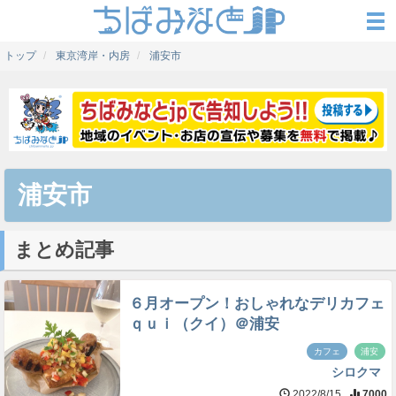
トップ
東京湾岸・内房
浦安市
浦安市
まとめ記事
６月オープン！おしゃれなデリカフェ
ｑｕｉ（クイ）＠浦安
カフェ
浦安
シロクマ
2022/8/15
7000