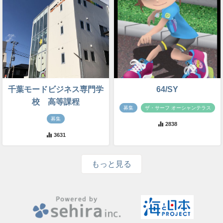
千葉モードビジネス専門学
64/SY
校 高等課程
募集
ザ・サーフ オーシャンテラス
募集
2838
3631
もっと見る