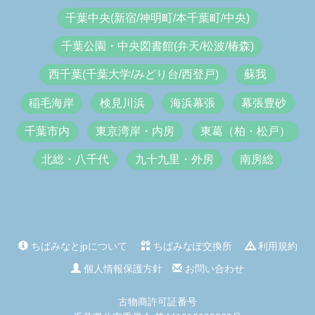
千葉中央(新宿/神明町/本千葉町/中央)
千葉公園・中央図書館(弁天/松波/椿森)
西千葉(千葉大学/みどり台/西登戸)
蘇我
稲毛海岸
検見川浜
海浜幕張
幕張豊砂
千葉市内
東京湾岸・内房
東葛（柏・松戸）
北総・八千代
九十九里・外房
南房総
ちばみなとjpについて
ちばみなぽ交換所
利用規約
個人情報保護方針
お問い合わせ
古物商許可証番号