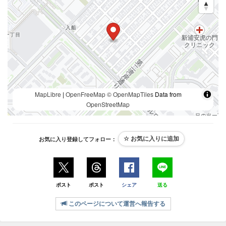
MapLibre
|
OpenFreeMap
© OpenMapTiles
Data from
OpenStreetMap
お気に入り登録してフォロー：
ポスト
ポスト
シェア
送る
このページについて運営へ報告する