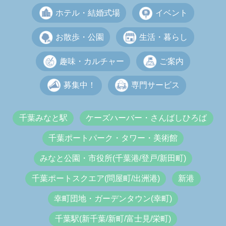
ホテル・結婚式場
イベント
お散歩・公園
生活・暮らし
趣味・カルチャー
ご案内
募集中！
専門サービス
千葉みなと駅
ケーズハーバー・さんばしひろば
千葉ポートパーク・タワー・美術館
みなと公園・市役所(千葉港/登戸/新田町)
千葉ポートスクエア(問屋町/出洲港)
新港
幸町団地・ガーデンタウン(幸町)
千葉駅(新千葉/新町/富士見/栄町)