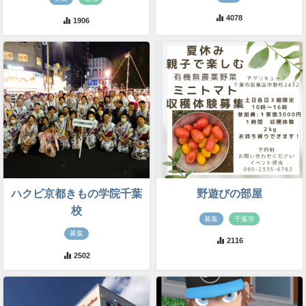
4078
1906
ハクビ京都きもの学院千葉
野遊びの部屋
校
募集
千葉市
募集
2116
2502