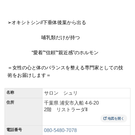
➢オキシトシン//下垂体後葉から出る
哺乳類だけが持つ
“愛着”“信頼”“親近感”のホルモン
＝女性の心と体のバランスを整える専門家としての技
術をお届けします＝
名称
サロン シュリ
住所
千葉県 浦安市入船 4-6-20
2階 リストラーダⅡ
地図を開く
電話番号
080-5480-7078