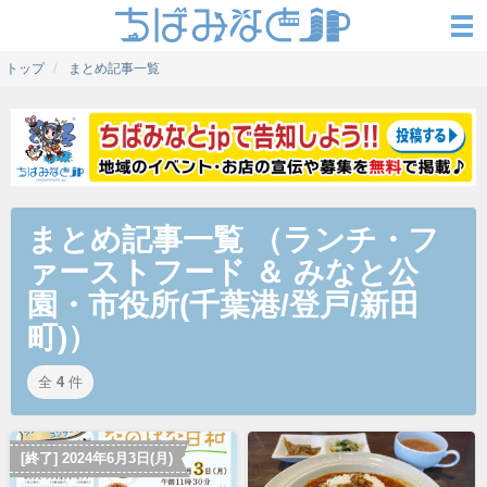
トップ
まとめ記事一覧
まとめ記事一覧 （ランチ・フ
ァーストフード ＆ みなと公
園・市役所(千葉港/登戸/新田
町)）
全
4
件
[終了] 2024年6月3日(月)