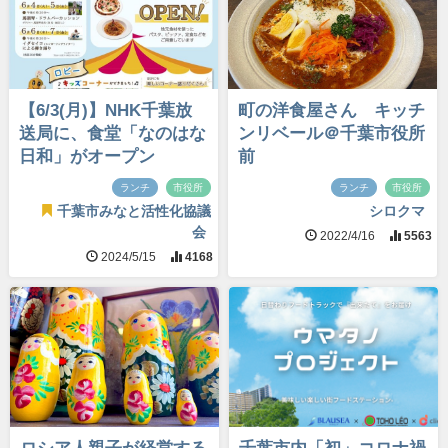
【6/3(月)】NHK千葉放
町の洋食屋さん キッチ
送局に、食堂「なのはな
ンリベール＠千葉市役所
日和」がオープン
前
ランチ
市役所
ランチ
市役所
千葉市みなと活性化協議
シロクマ
会
2022/4/16
5563
2024/5/15
4168