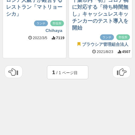
ロシア人親子が経営する
千葉市内「初」コロナ禍
レストラン「マトリョー
に対応する「待ち時間無
シカ」
し」キャッシュレスキッ
チンカーのテスト導入を
ランチ
市役所
開始
Chihaya
ランチ
市役所
2022/3/5
7119
ブラウシア管理組合法人
2021/8/23
4507
1
/ 1 ページ目