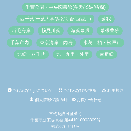
千葉公園・中央図書館(弁天/松波/椿森)
西千葉(千葉大学/みどり台/西登戸)
蘇我
稲毛海岸
検見川浜
海浜幕張
幕張豊砂
千葉市内
東京湾岸・内房
東葛（柏・松戸）
北総・八千代
九十九里・外房
南房総
ちばみなとjpについて
ちばみなぽ交換所
利用規約
個人情報保護方針
お問い合わせ
古物商許可証番号
千葉県公安委員会 第441010002869号
株式会社せひら