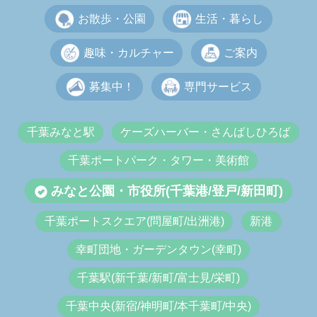
お散歩・公園
生活・暮らし
趣味・カルチャー
ご案内
募集中！
専門サービス
千葉みなと駅
ケーズハーバー・さんばしひろば
千葉ポートパーク・タワー・美術館
みなと公園・市役所(千葉港/登戸/新田町)
千葉ポートスクエア(問屋町/出洲港)
新港
幸町団地・ガーデンタウン(幸町)
千葉駅(新千葉/新町/富士見/栄町)
千葉中央(新宿/神明町/本千葉町/中央)