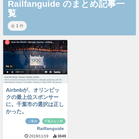
Railfanguide のまとめ記事一
覧
全
1
件
Airbnbが、オリンピッ
クの最上位スポンサー
に。千葉市の選択は正し
かった。
ご案内
千葉みなと駅
Railfanguide
2019/11/19
3049