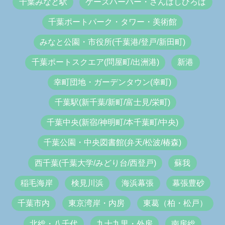
千葉みなと駅
ケーズハーバー・さんばしひろば
千葉ポートパーク・タワー・美術館
みなと公園・市役所(千葉港/登戸/新田町)
千葉ポートスクエア(問屋町/出洲港)
新港
幸町団地・ガーデンタウン(幸町)
千葉駅(新千葉/新町/富士見/栄町)
千葉中央(新宿/神明町/本千葉町/中央)
千葉公園・中央図書館(弁天/松波/椿森)
西千葉(千葉大学/みどり台/西登戸)
蘇我
稲毛海岸
検見川浜
海浜幕張
幕張豊砂
千葉市内
東京湾岸・内房
東葛（柏・松戸）
北総・八千代
九十九里・外房
南房総