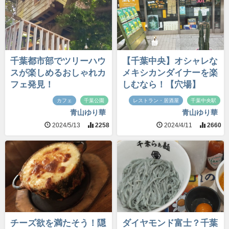
千葉都市部でツリーハウ
【千葉中央】オシャレな
スが楽しめるおしゃれカ
メキシカンダイナーを楽
フェ発見！
しむなら！【穴場】
カフェ
千葉公園
レストラン・居酒屋
千葉中央駅
青山ゆり華
青山ゆり華
2024/5/13
2258
2024/4/11
2660
チーズ欲を満たそう！隠
ダイヤモンド富士？千葉