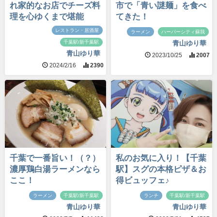
れ家的なお店でチーズ料
市で「青い謎麺」を食べ
理を心ゆくまで堪能
てきた！
レストラン・居酒屋
ラーメン
ハーバーシティ蘇我
千葉駅/新千葉駅
青山ゆり華
青山ゆり華
2023/10/25
2007
2024/2/16
2390
千葉で一番旨い！（？）
私のお気に入り！【千葉
濃厚鶏白湯ラーメンなら
駅】スグの本格ピザ＆お
ここ！
得ビュッフェ♪
ラーメン
千葉駅/新千葉駅
ランチ
千葉駅/新千葉駅
青山ゆり華
青山ゆり華