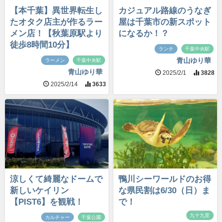
【本千葉】異世界転生し
カジュアル路線のうなぎ
たオタク店主が作るラー
屋は千葉市の新スポット
メン店！【秋葉原駅より
になるか！？
徒歩8時間10分】
ランチ
千葉中央駅
青山ゆり華
ラーメン
千葉中央駅
青山ゆり華
2025/2/1
3828
2025/2/14
3633
涼しくて綺麗なドームで
鴨川シーワールドのお得
新しいケイリン
な県民割は6/30（日）ま
【PIST6】を観戦！
で！
九十九里
カルチャー
千葉公園