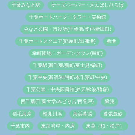
千葉みなと駅
ケーズハーバー・さんばしひろば
千葉ポートパーク・タワー・美術館
みなと公園・市役所(千葉港/登戸/新田町)
千葉ポートスクエア(問屋町/出洲港)
新港
幸町団地・ガーデンタウン(幸町)
千葉駅(新千葉/新町/富士見/栄町)
千葉中央(新宿/神明町/本千葉町/中央)
千葉公園・中央図書館(弁天/松波/椿森)
西千葉(千葉大学/みどり台/西登戸)
蘇我
稲毛海岸
検見川浜
海浜幕張
幕張豊砂
千葉市内
東京湾岸・内房
東葛（柏・松戸）