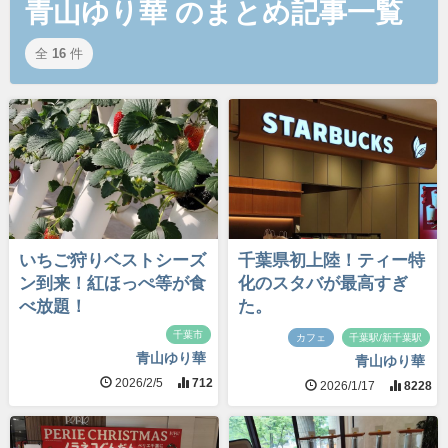
青山ゆり華 のまとめ記事一覧
全
16
件
いちご狩りベストシーズ
千葉県初上陸！ティー特
ン到来！紅ほっぺ等が食
化のスタバが最高すぎ
べ放題！
た。
千葉市
カフェ
千葉駅/新千葉駅
青山ゆり華
青山ゆり華
2026/2/5
712
2026/1/17
8228