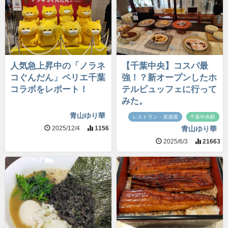
人気急上昇中の「ノラネ
【千葉中央】コスパ最
コぐんだん」ペリエ千葉
強！？新オープンしたホ
コラボをレポート！
テルビュッフェに行って
みた。
青山ゆり華
レストラン・居酒屋
千葉中央駅
2025/12/4
1156
青山ゆり華
2025/6/3
21663