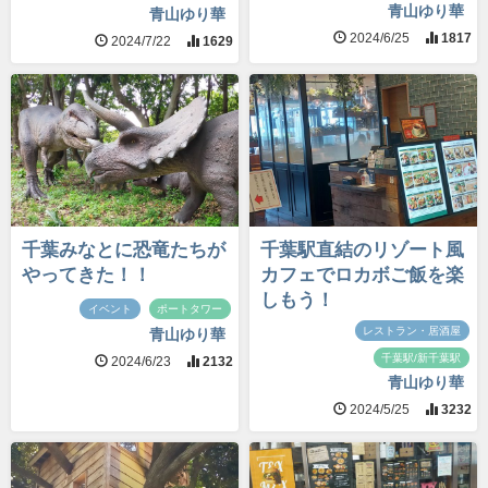
青山ゆり華
青山ゆり華
2024/6/25
1817
2024/7/22
1629
千葉みなとに恐竜たちが
千葉駅直結のリゾート風
やってきた！！
カフェでロカボご飯を楽
しもう！
イベント
ポートタワー
レストラン・居酒屋
青山ゆり華
千葉駅/新千葉駅
2024/6/23
2132
青山ゆり華
2024/5/25
3232