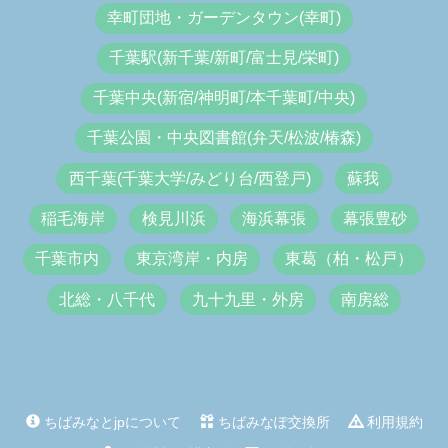
幸町団地・ガーデンタウン(幸町)
千葉駅(新千葉/新町/富士見/栄町)
千葉中央(新宿/神明町/本千葉町/中央)
千葉公園・中央図書館(弁天/松波/椿森)
西千葉(千葉大学/みどり台/西登戸)
蘇我
稲毛海岸
検見川浜
海浜幕張
幕張豊砂
千葉市内
東京湾岸・内房
東葛（柏・松戸）
北総・八千代
九十九里・外房
南房総
ちばみなとjpについて
ちばみなぽ交換所
利用規約