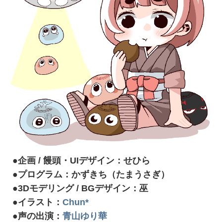
●企画 / 饅頭・UIデザイン：せひら
●プログラム：かずきち（たまうさぎ）
●3Dモデリング / BGデザイン：巫
●イラスト：
Chun*
●声の出演：
青山ゆり華