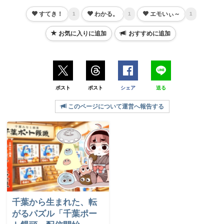
すてき！
わかる。
エモいぃ～
1
1
1
お気に入りに追加
おすすめに追加
ポスト
ポスト
シェア
送る
このページについて運営へ報告する
千葉から生まれた、転
がるパズル「千葉ポー