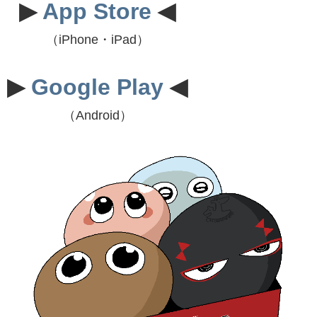
▶
App Store
◀
（iPhone・iPad）
▶
Google Play
◀
（Android）