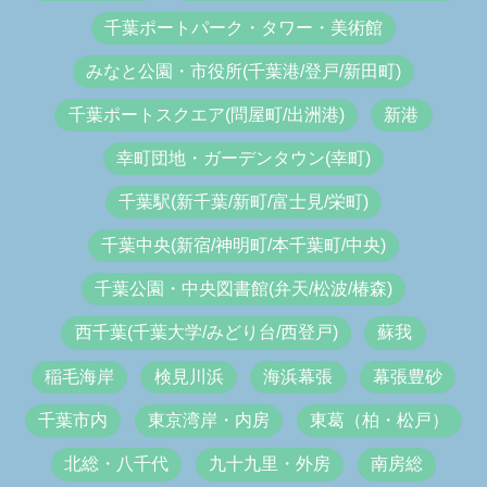
千葉ポートパーク・タワー・美術館
みなと公園・市役所(千葉港/登戸/新田町)
千葉ポートスクエア(問屋町/出洲港)
新港
幸町団地・ガーデンタウン(幸町)
千葉駅(新千葉/新町/富士見/栄町)
千葉中央(新宿/神明町/本千葉町/中央)
千葉公園・中央図書館(弁天/松波/椿森)
西千葉(千葉大学/みどり台/西登戸)
蘇我
稲毛海岸
検見川浜
海浜幕張
幕張豊砂
千葉市内
東京湾岸・内房
東葛（柏・松戸）
北総・八千代
九十九里・外房
南房総