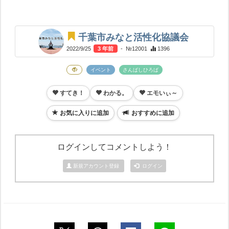
千葉市みなと活性化協議会
2022/9/25
3 年前
- №12001
1396
イベント
さんばしひろば
すてき！
わかる。
エモいぃ～
お気に入りに追加
おすすめに追加
ログインしてコメントしよう！
新規アカウント登録
ログイン