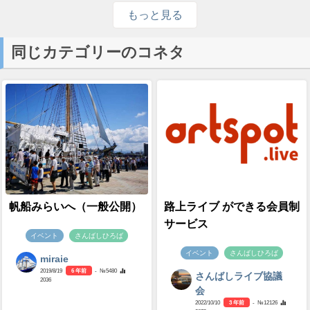
もっと見る
同じカテゴリーのコネタ
帆船みらいへ（一般公開）
路上ライブ ができる会員制
サービス
イベント
さんばしひろば
イベント
さんばしひろば
miraie
2019/8/19
6 年前
- №5480
さんばしライブ協議
2036
会
2022/10/10
3 年前
- №12126