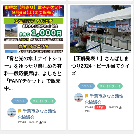
『音と光の水上ナイトショ
【正解発表！】さんばしま
ー』をゆったり楽しめる有
つり2024・ビール当てクイ
料一般応援席は、よしもと
ズ
『FANYチケット』で販売
イベント
さんばしひろば
中...
千葉市みなと活性
イベント
さんばしひろば
化協議会
2024/9/9
1 年前
- №16573
千葉市みなと活性
2689
化協議会
2025/9/1
- №18106
789