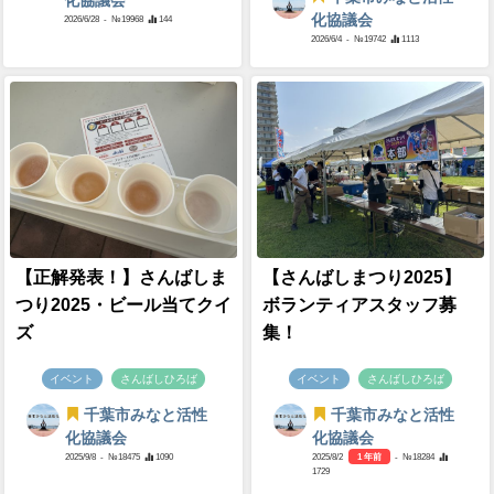
化協議会
化協議会
2026/6/28
- №19968
144
2026/6/4
- №19742
1113
【正解発表！】さんばしま
【さんばしまつり2025】
つり2025・ビール当てクイ
ボランティアスタッフ募
ズ
集！
イベント
さんばしひろば
イベント
さんばしひろば
千葉市みなと活性
千葉市みなと活性
化協議会
化協議会
2025/9/8
- №18475
1090
2025/8/2
1 年前
- №18284
1729