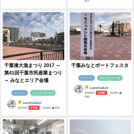
2873
千葉湊大漁まつり 2017 ～
千葉みなとポートフェスタ
第41回千葉市民産業まつり
イベント
さんばしひろば
～ みなとエリア会場
caretaker
イベント
さんばしひろば
2018/3/24
8 年前
- №2853
3263
caretaker
2017/11/3
8 年前
- №2203
3515