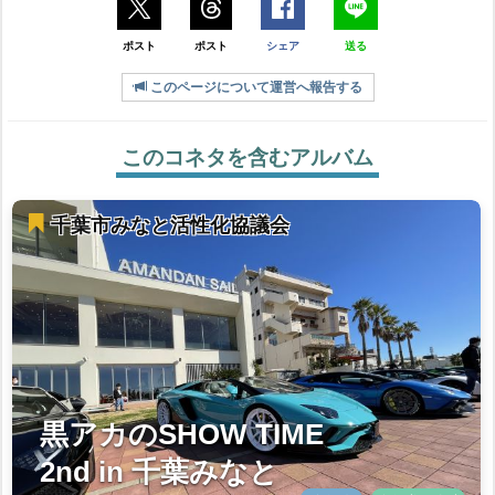
ポスト
ポスト
シェア
送る
このページについて運営へ報告する
このコネタを含むアルバム
千葉市みなと活性化協議会
黒アカのSHOW TIME
2nd in 千葉みなと