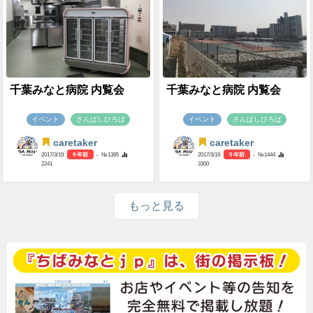
千葉みなと病院 内覧会
千葉みなと病院 内覧会
イベント
さんばしひろば
イベント
さんばしひろば
caretaker
caretaker
2017/3/19
9 年前
- №1385
2017/3/19
9 年前
- №1444
2241
3300
もっと見る