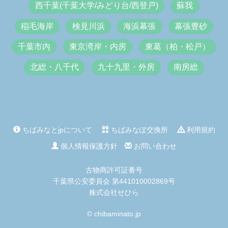
西千葉(千葉大学/みどり台/西登戸)
蘇我
稲毛海岸
検見川浜
海浜幕張
幕張豊砂
千葉市内
東京湾岸・内房
東葛（柏・松戸）
北総・八千代
九十九里・外房
南房総
ちばみなとjpについて
ちばみなぽ交換所
利用規約
個人情報保護方針
お問い合わせ
古物商許可証番号
千葉県公安委員会 第441010002869号
株式会社せひら
© chibaminato.jp