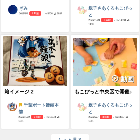
ぎみ
親子さあくるもこぴっ
2019/8/6
7 年前
- №5400
2887
と
2023/11/20
2 年前
- №14898
1430
動画
箱イメージ２
もこぴっと中央区で開催♪
千葉ポート饅頭本
親子さあくるもこぴっ
舗
と
2023/11/22
2 年前
- №15073
2023/4/27
3 年前
- №13577
1351
1511
もっと見る