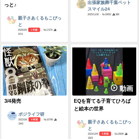
出張家族葬千葉ペット
っと♪
スマイル24
2025/11/30
- №19052
389
親子さあくるもこぴっ
と
2025/2/6
1 年前
- №17270
1011
動画
3/4発売
EQを育てる子育てひろば
と絵本の世界
ポジライフ研
2022/3/6
4 年前
- №10799
親子さあくるもこぴっ
1942
と
2022/12/9
3 年前
- №12609
1923