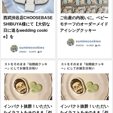
西武渋谷店CHOOSEBASE
ご出産の内祝いに。ベビー
SHIBUYA様にて【大切な
モチーフのオーダーメイド
日に送るwedding cooki
アイシングクッキー
e】を
sumirecookies
2026/5/25
- №19691
266
sumirecookies
2026/8/3
- №20207
98
インパクト抜群！いただい
インパクト抜群！いただい
たイラストをそのまま「似
たイラストをそのまま「似