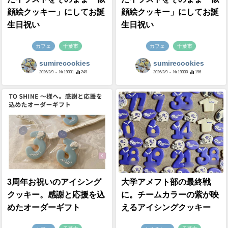
顔絵クッキー」にしてお誕
顔絵クッキー」にしてお誕
生日祝い
生日祝い
カフェ
千葉市
カフェ
千葉市
sumirecookies
sumirecookies
2026/2/9
- №19331
249
2026/2/9
- №19330
196
3周年お祝いのアイシング
大学アメフト部の最終戦
クッキー。感謝と応援を込
に。チームカラーの紫が映
めたオーダーギフト
えるアイシングクッキー