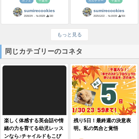
カフェ
千葉市
カルチャー
千葉市
sumirecookies
sumirecookies
2026/2/9
- №19329
330
2025/12/22
- №19159
554
もっと見る
同じカテゴリーのコネタ
楽しく体感する英会話や情
残り5日！最終週の決意表
緒の力を育てる幼児レッス
明。私の気合と覚悟
ンなら♪チャイルドもこぴ