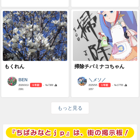
もくれん
掃除チバミナコちゃん
BEN
＼メソ／
2020/3/13
6 年前
- №7369
2025/5/5
1 年前
- №17755
2391
1057
もっと見る