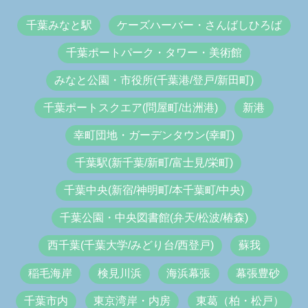
千葉みなと駅
ケーズハーバー・さんばしひろば
千葉ポートパーク・タワー・美術館
みなと公園・市役所(千葉港/登戸/新田町)
千葉ポートスクエア(問屋町/出洲港)
新港
幸町団地・ガーデンタウン(幸町)
千葉駅(新千葉/新町/富士見/栄町)
千葉中央(新宿/神明町/本千葉町/中央)
千葉公園・中央図書館(弁天/松波/椿森)
西千葉(千葉大学/みどり台/西登戸)
蘇我
稲毛海岸
検見川浜
海浜幕張
幕張豊砂
千葉市内
東京湾岸・内房
東葛（柏・松戸）