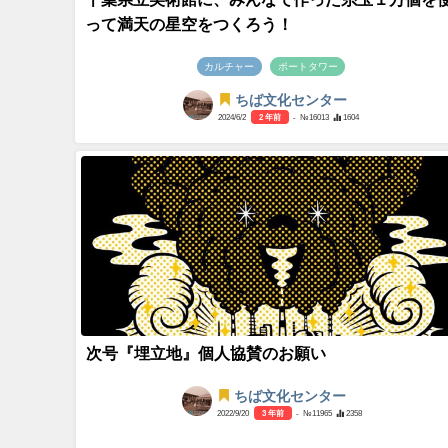
って満天の星空をつくろう！
カルチャー
ポートタワー
ちば文化センター
2024/6/2
2 年前
- №16013
1604
次号『埋立地』個人協賛のお願い
ちば文化センター
2022/9/20
3 年前
- №11965
2358