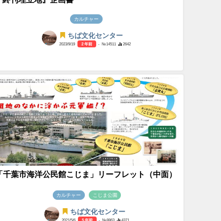
カルチャー
ちば文化センター
2023/9/19
2 年前
- №14511
2642
「千葉市海洋公民館こじま」リーフレット（中面）
カルチャー
こじま公園
ちば文化センター
2021/5/6
5 年前
- №8863
4371