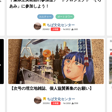
あみ」に参加しよう！
カルチャー
ポートタワー
ちば文化センター
2024/6/2
2 年前
- №16012
1600
【次号の埋立地雑誌、個人協賛募集のお願い】
ちば文化センター
2022/9/1
3 年前
- №11818
2508