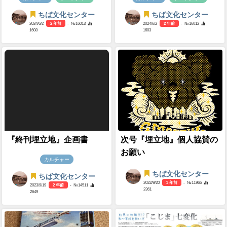
ちば文化センター
ちば文化センター
2024/6/2
2 年前
- №16013
2024/6/2
2 年前
- №16012
1608
1603
『終刊埋立地』企画書
次号『埋立地』個人協賛の
お願い
カルチャー
ちば文化センター
ちば文化センター
2022/9/20
3 年前
- №11965
2023/9/19
2 年前
- №14511
2361
2649