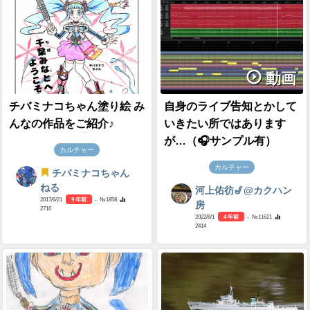
動画
チバミナコちゃん塗り絵 み
自身のライブ告知とかして
んなの作品をご紹介♪
いきたい所ではあります
が…（🎧サンプル有）
カルチャー
カルチャー
チバミナコちゃん
ねる
河上佑彷🎷@カクハン
2017/6/21
9 年前
- №1858
房
2716
2022/8/1
4 年前
- №11621
2414