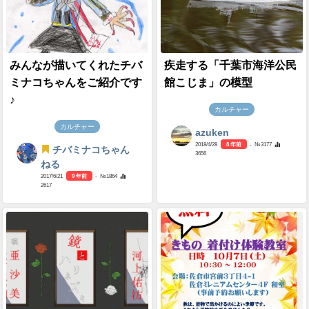
みんなが描いてくれたチバ
疾走する「千葉市海洋公民
ミナコちゃんをご紹介です
館こじま」の模型
♪
カルチャー
カルチャー
azuken
2018/4/28
8 年前
- №3177
チバミナコちゃん
3656
ねる
2017/6/21
9 年前
- №1864
2617