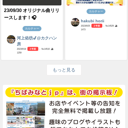
23/09/30 オリジナル曲リリ
カルチャー
ースします！🎧
hakubi horii
2023/9/25
2 年前
- №14529
カルチャー
1473
河上佑彷🎷@カクハン
房
2023/9/18
2 年前
- №14510
1259
もっと見る