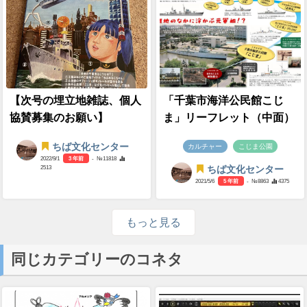
【次号の埋立地雑誌、個人
「千葉市海洋公民館こじ
協賛募集のお願い】
ま」リーフレット（中面）
ちば文化センター
カルチャー
こじま公園
2022/9/1
3 年前
- №11818
2513
ちば文化センター
2021/5/6
5 年前
- №8863
4375
もっと見る
同じカテゴリーのコネタ