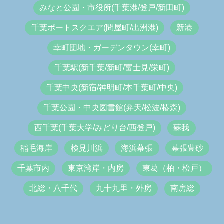
みなと公園・市役所(千葉港/登戸/新田町)
千葉ポートスクエア(問屋町/出洲港)
新港
幸町団地・ガーデンタウン(幸町)
千葉駅(新千葉/新町/富士見/栄町)
千葉中央(新宿/神明町/本千葉町/中央)
千葉公園・中央図書館(弁天/松波/椿森)
西千葉(千葉大学/みどり台/西登戸)
蘇我
稲毛海岸
検見川浜
海浜幕張
幕張豊砂
千葉市内
東京湾岸・内房
東葛（柏・松戸）
北総・八千代
九十九里・外房
南房総