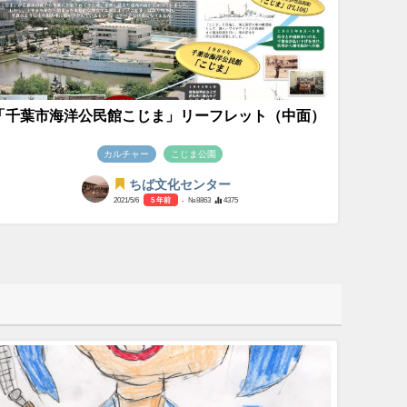
「千葉市海洋公民館こじま」リーフレット（中面）
カルチャー
こじま公園
ちば文化センター
2021/5/6
5 年前
- №8863
4375