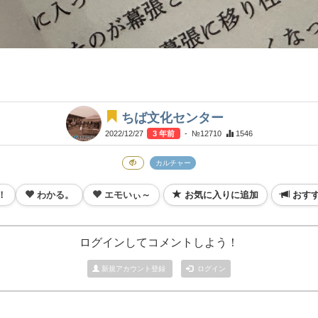
ちば文化センター
2022/12/27
3 年前
- №12710
1546
カルチャー
！
わかる。
エモいぃ～
お気に入りに追加
おす
ログインしてコメントしよう！
新規アカウント登録
ログイン