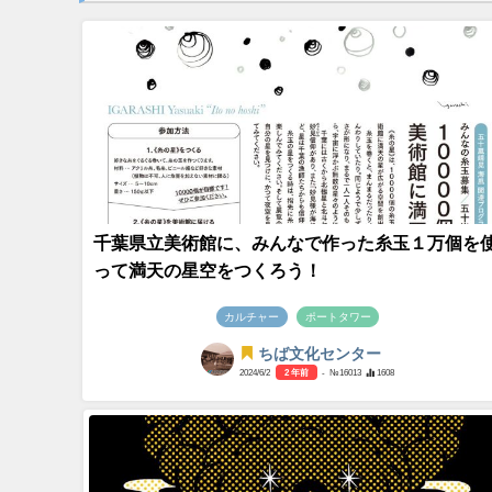
千葉県立美術館に、みんなで作った糸玉１万個を
って満天の星空をつくろう！
カルチャー
ポートタワー
ちば文化センター
2024/6/2
2 年前
- №16013
1608