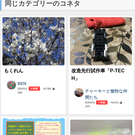
同じカテゴリーのコネタ
もくれん
改造先行試作車「P-TEC
H」
BEN
2020/3/13
6 年前
- №7369
チャーキーと愉快な仲
2391
間たち
2019/2/19
7 年前
- №4114
1970