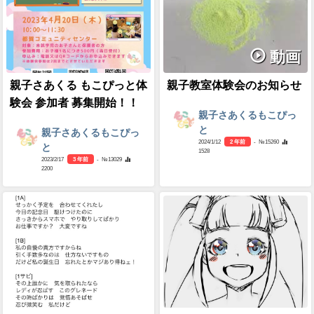
動画
親子さあくる もこぴっと体
親子教室体験会のお知らせ
験会 参加者 募集開始！！
親子さあくるもこぴっ
と
親子さあくるもこぴっ
2024/1/12
2 年前
- №15260
と
1528
2023/2/17
3 年前
- №13029
2200