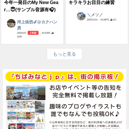
今年一発目のMy New Gea
キラキラお目目の練習
r…😇(サンプル音源有🎧)
＼メソ／
2025/11/14
- №18975
311
河上佑彷🎷@カクハン
房
2024/1/21
2 年前
- №15300
1629
もっと見る