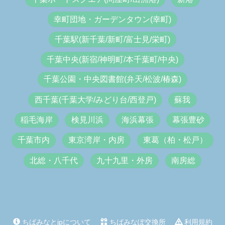
幸町団地・ガーデンタウン(幸町)
千葉駅(新千葉/新町/富士見/栄町)
千葉中央(新宿/神明町/本千葉町/中央)
千葉公園・中央図書館(弁天/松波/椿森)
西千葉(千葉大学/みどり台/西登戸)
蘇我
稲毛海岸
検見川浜
海浜幕張
幕張豊砂
千葉市内
東京湾岸・内房
東葛（柏・松戸）
北総・八千代
九十九里・外房
南房総
ちばみなとjpについて
ちばみなぽ交換所
利用規約