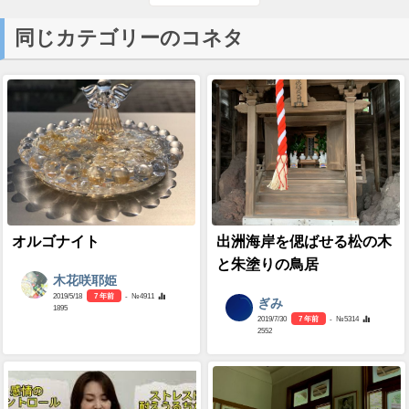
同じカテゴリーのコネタ
オルゴナイト
出洲海岸を偲ばせる松の木
と朱塗りの鳥居
木花咲耶姫
2019/5/18
7 年前
- №4911
ぎみ
1895
2019/7/30
7 年前
- №5314
2552