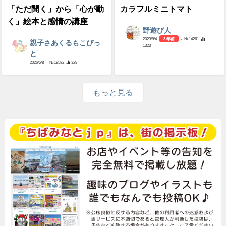
「ただ聞く」から「心が動
カラフルミニトマト
く」絵本と感情の講座
野遊び人
2023/8/4
3 年前
- №14261
親子さあくるもこぴっ
1323
と
2026/5/8
- №19582
329
もっと見る