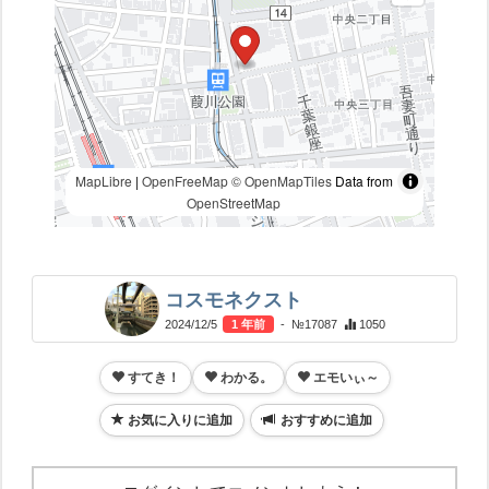
MapLibre
|
OpenFreeMap
© OpenMapTiles
Data from
OpenStreetMap
コスモネクスト
2024/12/5
1 年前
- №17087
1050
すてき！
わかる。
エモいぃ～
お気に入りに追加
おすすめに追加