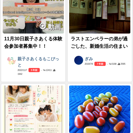
動画
11月30日親子さあくる体験
ラストエンペラーの弟が過
会参加者募集中！！
ごした、新婚生活の住まい
親子さあくるもこぴっ
ぎみ
2019/7/9
7 年前
- №5198
2595
と
2022/11/7
3 年前
- №12411
1942