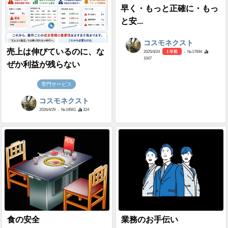
早く・もっと正確に・もっ
と安...
コスモネクスト
売上は伸びているのに、な
2025/4/24
1 年前
- №17694
1047
ぜか利益が残らない
専門サービス
コスモネクスト
2026/4/29
- №19561
324
食の安全
業務のお手伝い