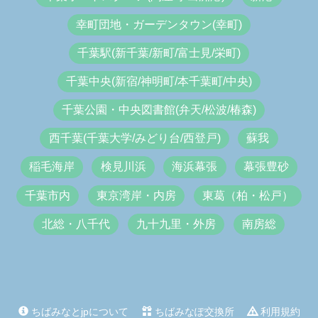
幸町団地・ガーデンタウン(幸町)
千葉駅(新千葉/新町/富士見/栄町)
千葉中央(新宿/神明町/本千葉町/中央)
千葉公園・中央図書館(弁天/松波/椿森)
西千葉(千葉大学/みどり台/西登戸)
蘇我
稲毛海岸
検見川浜
海浜幕張
幕張豊砂
千葉市内
東京湾岸・内房
東葛（柏・松戸）
北総・八千代
九十九里・外房
南房総
ちばみなとjpについて
ちばみなぽ交換所
利用規約