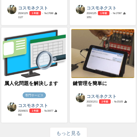
コスモネクスト
コスモネクスト
2024/12/5
1 年前
- №17088
2024/12/5
1 年前
- №17087
1127
1051
属人化問題を解決します
鍵管理を簡単に
専門サービス
コスモネクスト
2023/12/11
2 年前
- №15105
コスモネクスト
1522
2024/8/21
1 年前
- №16477
682
もっと見る