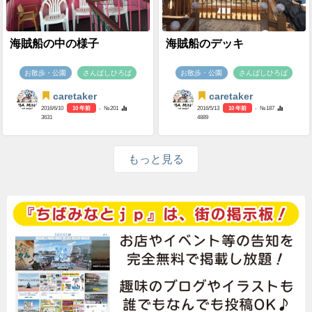
海賊船の中の様子
海賊船のデッキ
お散歩・公園
さんばしひろば
お散歩・公園
さんばしひろば
caretaker
caretaker
2016/6/10
10 年前
- №201
2016/5/13
10 年前
- №187
3631
4889
もっと見る