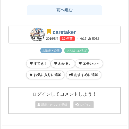
前へ進む
caretaker
2016/5/4
10 年前
- №17
5052
お散歩・公園
さんばしひろば
すてき！
わかる。
エモいぃ～
お気に入りに追加
おすすめに追加
ログインしてコメントしよう！
新規アカウント登録
ログイン