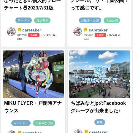
なったときの個人的フロー
ノレール。 ザ・千葉公園！
チャート🍜2023/7/31版
って感じです。
ラーメン
海浜幕張
お散歩・公園
千葉公園
caretaker
caretaker
2023/7/31
3 年前
- №14217
2021/6/29
5 年前
- №9248
2304
5014
MIKU FLYER・戸閉時アナ
ちばみなとjpのFacebook
ウンス
グループが出来ました♪
募集
カルチャー
千葉みなと駅
caretaker