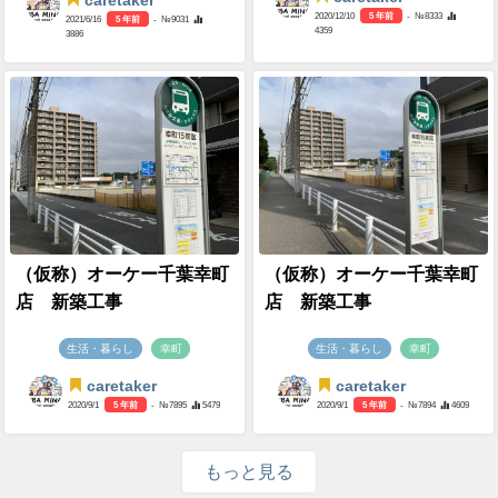
caretaker
2020/12/10
5 年前
- №8333
2021/6/16
5 年前
- №9031
4359
3886
（仮称）オーケー千葉幸町
（仮称）オーケー千葉幸町
店 新築工事
店 新築工事
生活・暮らし
幸町
生活・暮らし
幸町
caretaker
caretaker
2020/9/1
5 年前
- №7895
5479
2020/9/1
5 年前
- №7894
4609
もっと見る