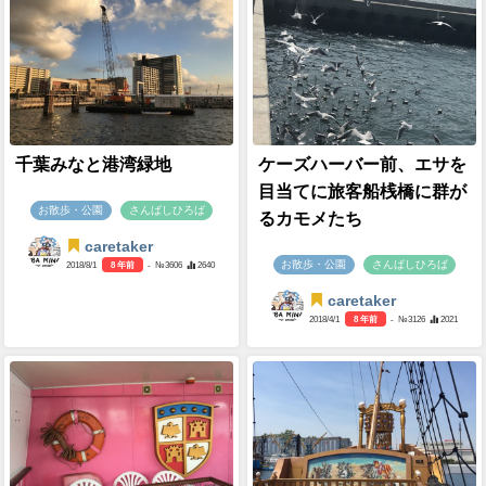
千葉みなと港湾緑地
ケーズハーバー前、エサを
目当てに旅客船桟橋に群が
お散歩・公園
さんばしひろば
るカモメたち
caretaker
お散歩・公園
さんばしひろば
2018/8/1
8 年前
- №3606
2640
caretaker
2018/4/1
8 年前
- №3126
2021