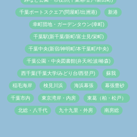
千葉ポートスクエア(問屋町/出洲港)
新港
幸町団地・ガーデンタウン(幸町)
千葉駅(新千葉/新町/富士見/栄町)
千葉中央(新宿/神明町/本千葉町/中央)
千葉公園・中央図書館(弁天/松波/椿森)
西千葉(千葉大学/みどり台/西登戸)
蘇我
稲毛海岸
検見川浜
海浜幕張
幕張豊砂
千葉市内
東京湾岸・内房
東葛（柏・松戸）
北総・八千代
九十九里・外房
南房総