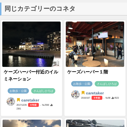
同じカテゴリーのコネタ
ケーズハーバー付近のイル
ケーズハーバー１階
ミネーション
お散歩・公園
さんばしひろば
お散歩・公園
さんばしひろば
caretaker
2016/10/7
9 年前
- №98
4523
caretaker
2017/12/26
8 年前
- №2566
2361