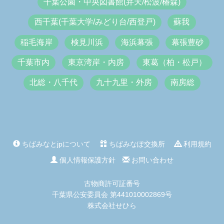
千葉公園・中央図書館(弁天/松波/椿森)
西千葉(千葉大学/みどり台/西登戸)
蘇我
稲毛海岸
検見川浜
海浜幕張
幕張豊砂
千葉市内
東京湾岸・内房
東葛（柏・松戸）
北総・八千代
九十九里・外房
南房総
ちばみなとjpについて
ちばみなぽ交換所
利用規約
個人情報保護方針
お問い合わせ
古物商許可証番号
千葉県公安委員会 第441010002869号
株式会社せひら