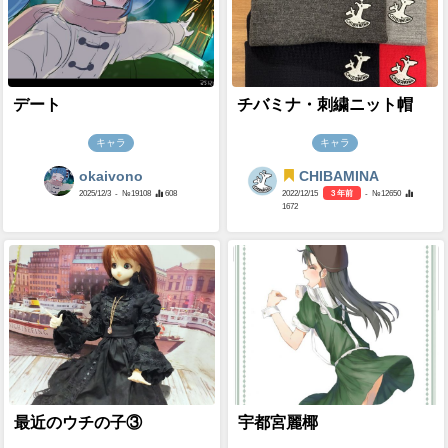
デート
チバミナ・刺繍ニット帽
キャラ
キャラ
okaivono
CHIBAMINA
2025/12/3
- №19108
608
2022/12/15
3 年前
- №12650
1672
最近のウチの子③
宇都宮麗椰