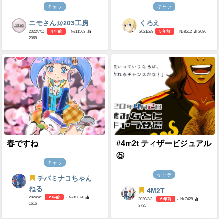
キャラ
キャラ
ニモさん@203工房
くろえ
2022/7/15
4 年前
- №11563
2021/2/9
5 年前
- №8512
2086
2068
春ですね
#4m2t ティザービジュアル
⑤
キャラ
キャラ
チバミナコちゃん
ねる
4M2T
2024/4/1
2 年前
- №15674
2020/3/31
6 年前
- №7428
1616
3735