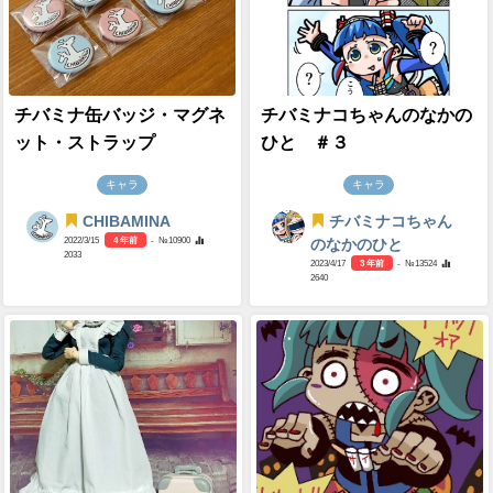
チバミナ缶バッジ・マグネ
チバミナコちゃんのなかの
ット・ストラップ
ひと ＃３
キャラ
キャラ
CHIBAMINA
チバミナコちゃん
2022/3/15
4 年前
- №10900
のなかのひと
2033
2023/4/17
3 年前
- №13524
2640