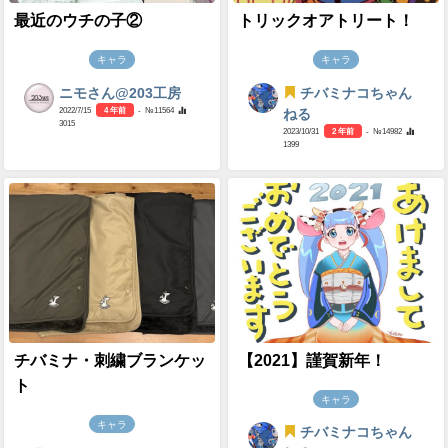
最近のウチの子②
トリックオアトリート！
キャラ
キャラ
ニモさん@203工房
チバミナコちゃん
2022/7/15
4 年前
- №11564
ねる
3015
2023/10/31
2 年前
- №14982
1399
チバミナ・刺繍ブランケッ
【2021】謹賀新年！
ト
キャラ
キャラ
チバミナコちゃん