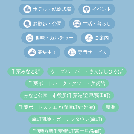
ホテル・結婚式場
イベント
お散歩・公園
生活・暮らし
趣味・カルチャー
ご案内
募集中！
専門サービス
千葉みなと駅
ケーズハーバー・さんばしひろば
千葉ポートパーク・タワー・美術館
みなと公園・市役所(千葉港/登戸/新田町)
千葉ポートスクエア(問屋町/出洲港)
新港
幸町団地・ガーデンタウン(幸町)
千葉駅(新千葉/新町/富士見/栄町)