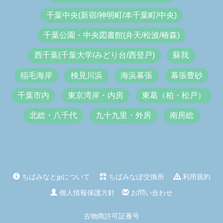
千葉中央(新宿/神明町/本千葉町/中央)
千葉公園・中央図書館(弁天/松波/椿森)
西千葉(千葉大学/みどり台/西登戸)
蘇我
稲毛海岸
検見川浜
海浜幕張
幕張豊砂
千葉市内
東京湾岸・内房
東葛（柏・松戸）
北総・八千代
九十九里・外房
南房総
ちばみなとjpについて
ちばみなぽ交換所
利用規約
個人情報保護方針
お問い合わせ
古物商許可証番号