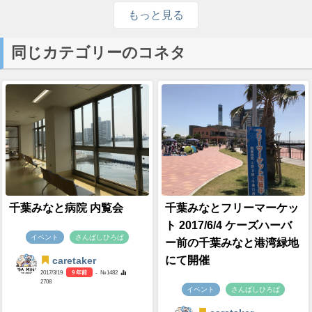
もっと見る
同じカテゴリーのコネタ
千葉みなと病院 内覧会
千葉みなとフリーマーケッ
ト 2017/6/4 ケーズハーバ
イベント
さんばしひろば
ー前の千葉みなと港湾緑地
にて開催
caretaker
2017/3/19
9 年前
- №1482
2708
イベント
さんばしひろば