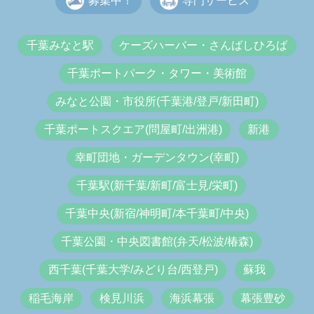
募集中！
専門サービス
千葉みなと駅
ケーズハーバー・さんばしひろば
千葉ポートパーク・タワー・美術館
みなと公園・市役所(千葉港/登戸/新田町)
千葉ポートスクエア(問屋町/出洲港)
新港
幸町団地・ガーデンタウン(幸町)
千葉駅(新千葉/新町/富士見/栄町)
千葉中央(新宿/神明町/本千葉町/中央)
千葉公園・中央図書館(弁天/松波/椿森)
西千葉(千葉大学/みどり台/西登戸)
蘇我
稲毛海岸
検見川浜
海浜幕張
幕張豊砂