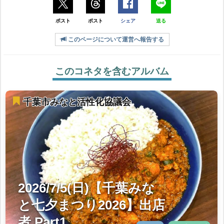
ポスト
ポスト
シェア
送る
このページについて運営へ報告する
このコネタを含むアルバム
千葉市みなと活性化協議会
2026/7/5(日)【千葉みな
と七夕まつり2026】出店
者 Part1