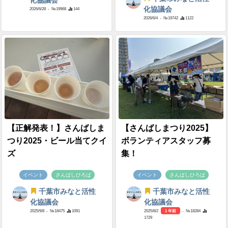
化協議会
化協議会
2026/6/28
- №19968
144
2026/6/4
- №19742
1122
【正解発表！】さんばしま
【さんばしまつり2025】
つり2025・ビール当てクイ
ボランティアスタッフ募
ズ
集！
イベント
さんばしひろば
イベント
さんばしひろば
千葉市みなと活性
千葉市みなと活性
化協議会
化協議会
2025/9/8
- №18475
1091
2025/8/2
1 年前
- №18284
1729