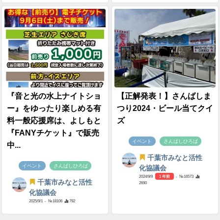
『音と光の水上ナイトショ
【正解発表！】さんばしま
ー』をゆったり楽しめる有
つり2024・ビール当てクイ
料一般応援席は、よしもと
ズ
『FANYチケット』で販売
イベント
さんばしひろば
中...
千葉市みなと活性
イベント
さんばしひろば
化協議会
2024/9/9
1 年前
- №16573
千葉市みなと活性
2690
化協議会
2025/9/1
- №18106
792