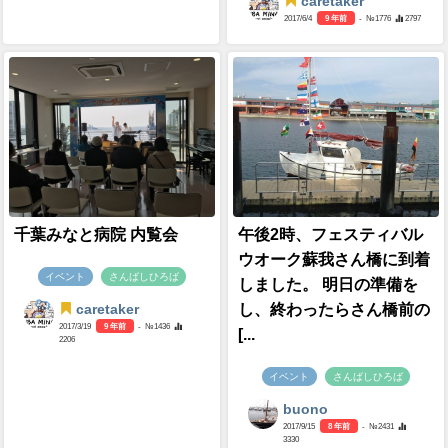
caretaker
2017/6/4
9 年前
- №1776
2797
千葉みなと病院 内覧会
午後2時、フェスティバル
ウオーク蘇我さん橋に到着
イベント
さんばしひろば
しました。 明日の準備を
し、終わったらさん橋前の
caretaker
2017/3/19
9 年前
- №1436
[...
2206
イベント
さんばしひろば
buono
2017/9/15
8 年前
- №2431
3330