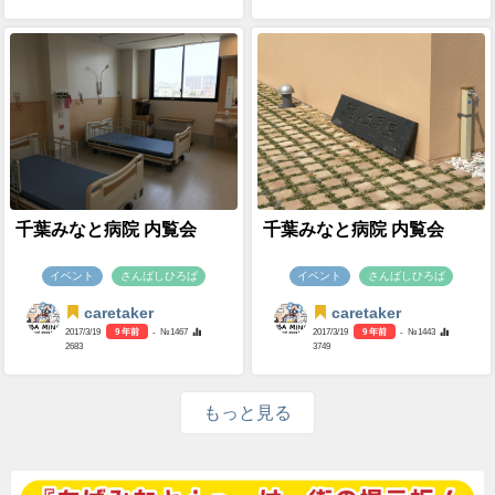
千葉みなと病院 内覧会
千葉みなと病院 内覧会
イベント
さんばしひろば
イベント
さんばしひろば
caretaker
caretaker
2017/3/19
9 年前
- №1467
2017/3/19
9 年前
- №1443
2683
3749
もっと見る