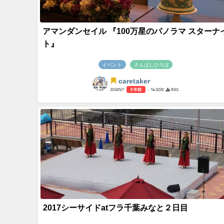
アマンダンセイル 『100万星のパノラマ スターナ
ト』
イベント
さんばしひろば
caretaker
2018/5/7
8 年前
- №3228
2041
2017シーサイドatフラ千葉みなと２日目