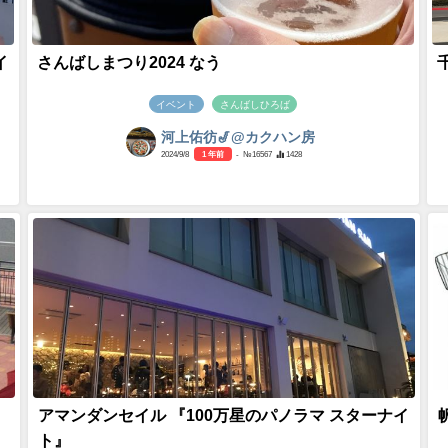
イ
さんばしまつり2024 なう
イベント
さんばしひろば
河上佑彷🎷@カクハン房
2024/9/8
1 年前
- №16567
1428
アマンダンセイル 『100万星のパノラマ スターナイ
ト』