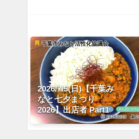
千葉市みなと活性化協議会
2026/7/5(日)【千葉み
なと七夕まつり
2026】出店者 Part1
イベント
さんばしひろ
2026/6/23
2