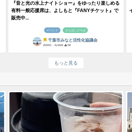
『音と光の水上ナイトショー』をゆったり楽しめる
有料一般応援席は、よしもと『FANYチケット』で
販売中...
イベント
さんばしひろば
千葉市みなと活性化協議会
2025/9/1
- №18106
785
もっと見る