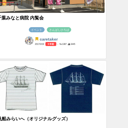
千葉みなと病院 内覧会
イベント
さんばしひろば
caretaker
2017/3/19
9 年前
- №1387
3445
帆船みらいへ（オリジナルグッズ）