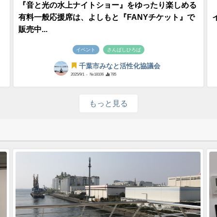
『音と光の水上ナイトショー』をゆったり楽しめる
有料一般応援席は、よしもと『FANYチケット』で
販売中...
イベント
さんばしひろば
千葉市みなと活性化協議会
2025/9/1
- №18106
785
もっと見る