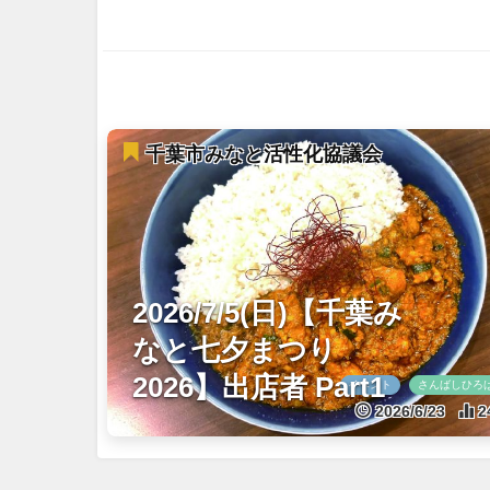
千葉市みなと活性化協議会
2026/7/5(日)【千葉み
なと七夕まつり
2026】出店者 Part1
イベント
さんばしひろ
2026/6/23
2