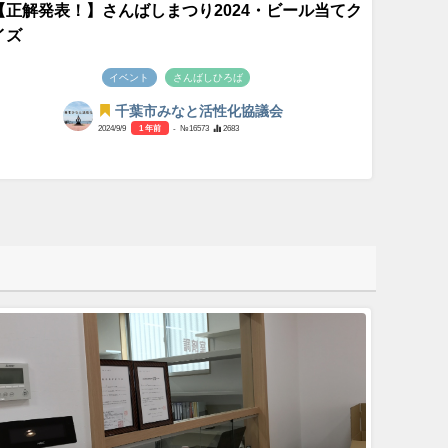
【正解発表！】さんばしまつり2024・ビール当てク
イズ
イベント
さんばしひろば
千葉市みなと活性化協議会
2024/9/9
1 年前
- №16573
2683