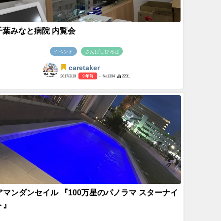
千葉みなと病院 内覧会
イベント
さんばしひろば
caretaker
2017/3/19
9 年前
- №1394
2231
アマンダンセイル 『100万星のパノラマ スターナイ
ト』