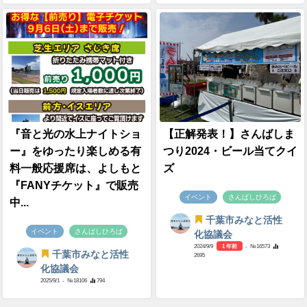
『音と光の水上ナイトショ
【正解発表！】さんばしま
ー』をゆったり楽しめる有
つり2024・ビール当てクイ
料一般応援席は、よしもと
ズ
『FANYチケット』で販売
イベント
さんばしひろば
中...
千葉市みなと活性
イベント
さんばしひろば
化協議会
2024/9/9
1 年前
- №16573
千葉市みなと活性
2695
化協議会
2025/9/1
- №18106
794