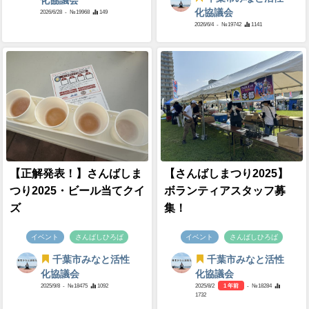
化協議会
化協議会
2026/6/28
- №19968
149
2026/6/4
- №19742
1141
【正解発表！】さんばしま
【さんばしまつり2025】
つり2025・ビール当てクイ
ボランティアスタッフ募
ズ
集！
イベント
さんばしひろば
イベント
さんばしひろば
千葉市みなと活性
千葉市みなと活性
化協議会
化協議会
2025/9/8
- №18475
1092
2025/8/2
1 年前
- №18284
1732