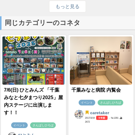
もっと見る
同じカテゴリーのコネタ
7/6(日) ひとみんズ 「千葉
千葉みなと病院 内覧会
みなと七夕まつり2025」屋
イベント
さんばしひろば
内ステージに出演しま
す！！
caretaker
2017/3/19
9 年前
- №1391
2672
イベント
さんばしひろば