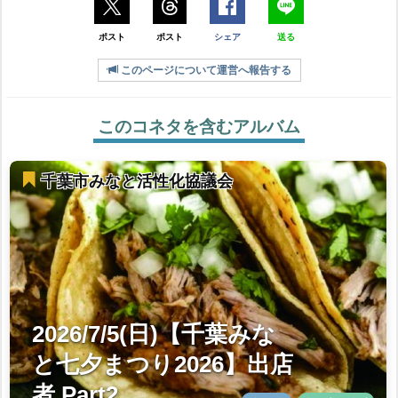
ポスト
ポスト
シェア
送る
このページについて運営へ報告する
このコネタを含むアルバム
千葉市みなと活性化協議会
2026/7/5(日)【千葉みな
と七夕まつり2026】出店
者 Part2