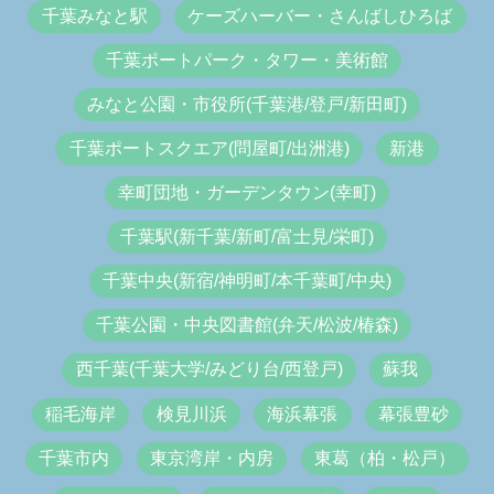
千葉みなと駅
ケーズハーバー・さんばしひろば
千葉ポートパーク・タワー・美術館
みなと公園・市役所(千葉港/登戸/新田町)
千葉ポートスクエア(問屋町/出洲港)
新港
幸町団地・ガーデンタウン(幸町)
千葉駅(新千葉/新町/富士見/栄町)
千葉中央(新宿/神明町/本千葉町/中央)
千葉公園・中央図書館(弁天/松波/椿森)
西千葉(千葉大学/みどり台/西登戸)
蘇我
稲毛海岸
検見川浜
海浜幕張
幕張豊砂
千葉市内
東京湾岸・内房
東葛（柏・松戸）