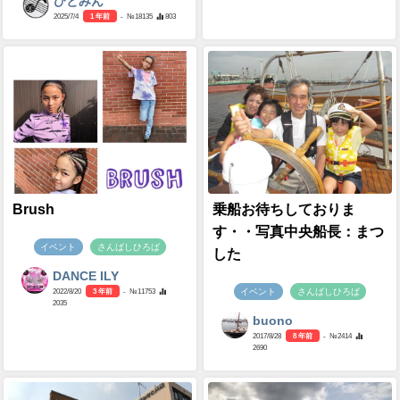
ひとみん
2025/7/4
1 年前
- №18135
803
Brush
乗船お待ちしておりま
す・・写真中央船長：まつ
イベント
さんばしひろば
した
DANCE ILY
イベント
さんばしひろば
2022/8/20
3 年前
- №11753
2035
buono
2017/8/28
8 年前
- №2414
2690