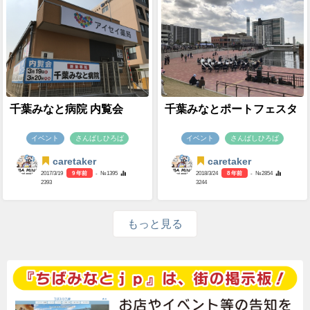
千葉みなと病院 内覧会
千葉みなとポートフェスタ
イベント
さんばしひろば
イベント
さんばしひろば
caretaker
caretaker
2017/3/19
9 年前
- №1395
2018/3/24
8 年前
- №2854
2393
3244
もっと見る